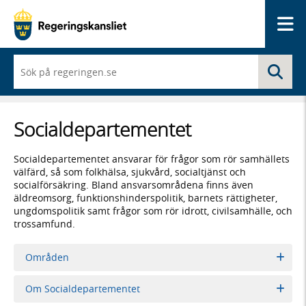
Me
När
Sö
du
börjar
skriva
så
Social­­departementet
framträder
en
lista
Socialdepartementet ansvarar för frågor som rör samhällets
med
välfärd, så som folkhälsa, sjukvård, socialtjänst och
sökförslag
socialförsäkring. Bland ansvarsområdena finns även
äldreomsorg, funktionshinderspolitik, barnets rättigheter,
ungdomspolitik samt frågor som rör idrott, civilsamhälle, och
trossamfund.
Områden
Om Socialdepartementet