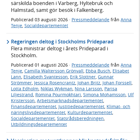
särskilda boenden i Varberg, Hyltebruk och
Halmstad, samt gör besök i Falkenberg.
Publicerad
03 augusti 2026
·
Pressmeddelande
från
Anna
Tenje
,
Socialdepartementet
Regeringen deltog i Stockholms Prideparad
Flera ministrar deltog i årets Prideparad i
Stockholm.
Publicerad
01 augusti 2026
·
Pressmeddelande
från
Anna
Tenje
,
Camilla Waltersson Grönvall
,
Ebba Busch
,
Elisabet
Lann
,
Elisabeth Svantesson
,
Erik Slottner
,
Gunnar
Strömmer
,
Jessica Rosencrantz
,
Johan Britz
,
Johan Forssell
,
Lotta Edholm
,
Niklas Wykman
,
Nina Larsson
,
Parisa
Liljestrand
,
Romina Pourmokhtari
,
Simona Mohamsson
,
Ulf
Kristersson
,
Arbetsmarknadsdepartementet
,
Finansdepartementet
,
Justitiedepartementet
,
Klimat- och
näringslivsdepartementet
,
Kulturdepartementet
,
Socialdepartementet
,
Statsrådsberedningen
,
Utbildningsdepartementet