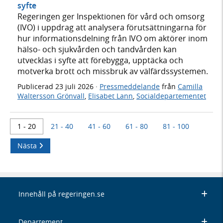
syfte
Regeringen ger Inspektionen för vård och omsorg
(IVO) i uppdrag att analysera förutsättningarna för
hur informationsdelning från IVO om aktörer inom
hälso- och sjukvården och tandvården kan
utvecklas i syfte att förebygga, upptäcka och
motverka brott och missbruk av välfärdssystemen.
Publicerad
23 juli 2026
·
Pressmeddelande
från
Camilla
Waltersson Grönvall
,
Elisabet Lann
,
Socialdepartementet
1 - 20
21 - 40
41 - 60
61 - 80
81 - 100
Nästa
Innehåll på regeringen.se
Departement