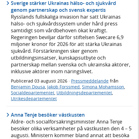
Sverige stärker Ukrainas hälso- och sjukvård
genom partnerskap och svensk expertis
Rysslands fullskaliga invasion har satt Ukrainas
hälso- och sjukvårdssystem under hård press
samtidigt som vårdbehoven ökat kraftigt.
Regeringen beviljar därför stiftelsen Swecare 6,9
miljoner kronor för 2026 för att stärka Ukrainas
sjukvård. Förstärkningen sker genom
utbildningsinsatser, kunskapsutbyte och
partnerskap mellan svenska och ukrainska aktörer,
inklusive aktörer inom näringslivet.
Publicerad
03 augusti 2026
·
Pressmeddelande
från
Benjamin Dousa
,
Jakob Forssmed
,
Simona Mohamsson
,
Socialdepartementet
,
Utbildningsdepartementet
,
Utrikesdepartementet
Anna Tenje besöker västkusten
Äldre- och socialförsäkringsminister Anna Tenje
besöker olika verksamheter på västkusten den 4 – 5
augusti. Ministern kommer bland annat att besöka