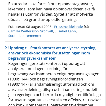
En utredare ska föreslå hur opioidantagonister,
läkemedel som kan häva opioidöverdoser, ska få
hanteras utanför vården. Syftet är att motverka
dödsfall på grund av opioidförgiftning.
Publicerad
08 augusti 2026
·
Pressmeddelande
från
Camilla Waltersson Grönvall
,
Elisabet Lann
,
Socialdepartementet
Uppdrag till Statskontoret att analysera styrning,
ansvar och ekonomiska förutsättningar inom
begravningsverksamheten
Regeringen ger Statskontoret i uppdrag att
analysera om dagens ordning för
begravningsverksamheten enligt begravningslagen
(1990:1144) och begravningsförordningen
(1990:1147) är ändamålsenligt utformad och om
ansvarsfördelning, tillsyn och finansieringsmodell
ger regeringen och berörda myndigheter tillräckliga
förutsättningar att säkerställa en effektiv, rättssäker
och konkurrensneutral begravningsverksamhet.