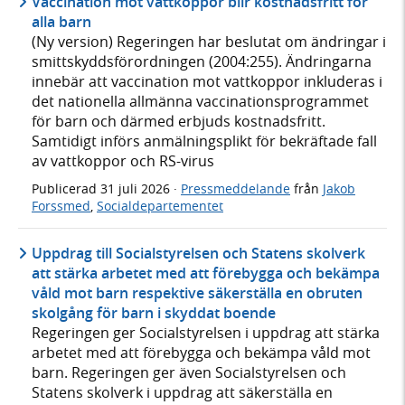
Vaccination mot vattkoppor blir kostnadsfritt för
alla barn
(Ny version) Regeringen har beslutat om ändringar i
smittskyddsförordningen (2004:255). Ändringarna
innebär att vaccination mot vattkoppor inkluderas i
det nationella allmänna vaccinationsprogrammet
för barn och därmed erbjuds kostnadsfritt.
Samtidigt införs anmälningsplikt för bekräftade fall
av vattkoppor och RS-virus
Publicerad
31 juli 2026
·
Pressmeddelande
från
Jakob
Forssmed
,
Socialdepartementet
Uppdrag till Socialstyrelsen och Statens skolverk
att stärka arbetet med att förebygga och bekämpa
våld mot barn respektive säkerställa en obruten
skolgång för barn i skyddat boende
Regeringen ger Socialstyrelsen i uppdrag att stärka
arbetet med att förebygga och bekämpa våld mot
barn. Regeringen ger även Socialstyrelsen och
Statens skolverk i uppdrag att säkerställa en