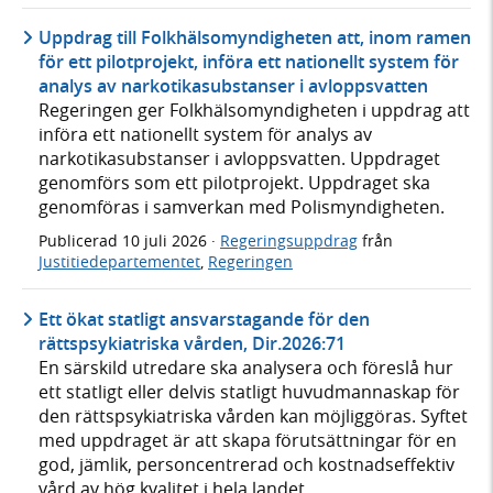
Uppdrag till Folkhälsomyndigheten att, inom ramen
för ett pilotprojekt, införa ett nationellt system för
analys av narkotikasubstanser i avloppsvatten
Regeringen ger Folkhälsomyndigheten i uppdrag att
införa ett nationellt system för analys av
narkotikasubstanser i avloppsvatten. Uppdraget
genomförs som ett pilotprojekt. Uppdraget ska
genomföras i samverkan med Polismyndigheten.
Publicerad
10 juli 2026
·
Regeringsuppdrag
från
Justitiedepartementet
,
Regeringen
Ett ökat statligt ansvarstagande för den
rättspsykiatriska vården, Dir.2026:71
En särskild utredare ska analysera och föreslå hur
ett statligt eller delvis statligt huvudmannaskap för
den rättspsykiatriska vården kan möjliggöras. Syftet
med uppdraget är att skapa förutsättningar för en
god, jämlik, personcentrerad och kostnadseffektiv
vård av hög kvalitet i hela landet.