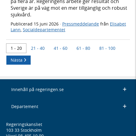
på flera år. Regeringens arbete ger resultat och
Sverige är på väg mot en mer tillgänglig och robust
sjukvård.
Publicerad
15 juni 2026
·
Pressmeddelande
från
Elisabet
Lann
,
Socialdepartementet
1 - 20
21 - 40
41 - 60
61 - 80
81 - 100
Nästa
Innehåll på regeringen.se
Departement
Regeringskansliet
103 33 Stockholm
Växel 08-405 10 00