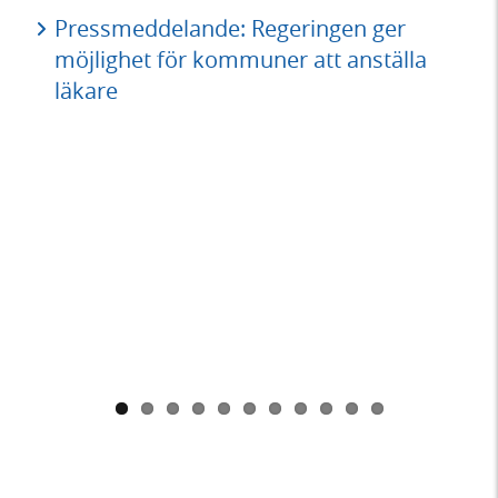
med 
Pressmeddelande: Regeringen ger
1,59
till
möjlighet för kommuner att anställa
isk
ska 
samo
läkare
och 
P
v
 för
o
,
t
den