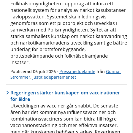
Folkhälsomyndigheten i uppdrag att införa ett
nationellt system för analys av narkotikasubstanser
i avloppsvatten. Systemet ska inledningsvis
genomföras som ett pilotprojekt och utvecklas i
samverkan med Polismyndigheten. Syftet är att
stärka samhällets kunskap om narkotikaanvändning
och narkotikamarknadens utveckling samt ge bättre
underlag för brottsförebyggande,
brottsbekämpande och folkhälsofrämjande
insatser.
Publicerad
06 juli 2026
·
Pressmeddelande
från
Gunnar
Strömmer
,
Justitiedepartementet
Regeringen stärker kunskapen om vaccinationer
för äldre
Utvecklingen av vacciner går snabbt. De senaste
åren har det kommit nya influensavacciner och
kombinationsvacciners som kan bidra till högre
vaccinationstäckning och mer effektiva insatser,
men där kunskapen behöver stärkas. Regeringen