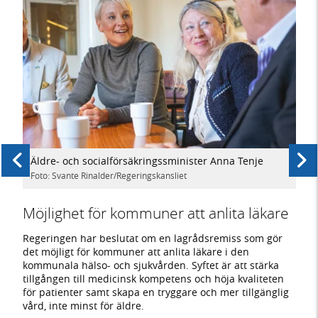
Äldre- och socialförsäkringssminister Anna Tenje
Jak
Wa
Foto: Svante Rinalder/Regeringskansliet
g
och
in
Fot
Möjlighet för kommuner att anlita läkare
Föregående
Nästa
Reg
Regeringen har beslutat om en lagrådsremiss som gör
det möjligt för kommuner att anlita läkare i den
med
kommunala hälso- och sjukvården. Syftet är att stärka
and
tillgången till medicinsk kompetens och höja kvaliteten
för patienter samt skapa en tryggare och mer tillgänglig
h
Rege
vård, inte minst för äldre.
en m