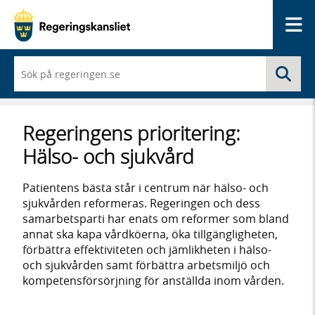
Me
När
Sö
du
börjar
skriva
så
Regeringens prioritering:
framträder
en
Hälso- och sjukvård
lista
med
sökförslag
Patientens bästa står i centrum när hälso- och
sjukvården reformeras. Regeringen och dess
samarbetsparti har enats om reformer som bland
annat ska kapa vårdköerna, öka tillgängligheten,
förbättra effektiviteten och jämlikheten i hälso-
och sjukvården samt förbättra arbetsmiljö och
kompetensförsörjning för anställda inom vården.