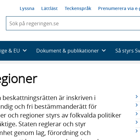
Lyssna
Lättläst
Teckenspråk
Prenumerera via e-
När
du
börjar
skriva
så
rige & EU
Dokument & publikationer
Så styrs S
framträder
en
lista
gioner
med
sökförslag
R
beskattningsrätten är inskriven i
n
ändig och fri bestämmanderätt för
ch regioner styrs av folkvalda politiker
tige. Staten reglerar och styr
het genom lag, förordning och