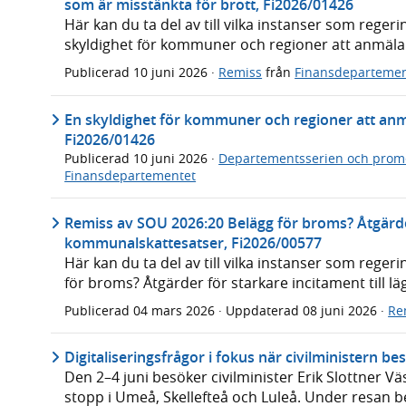
som är misstänkta för brott, Fi2026/01426
Här kan du ta del av till vilka instanser som reg
skyldighet för kommuner och regioner att anmäla 
Publicerad
10 juni 2026
·
Remiss
från
Finansdepartemen
En skyldighet för kommuner och regioner att anmä
Fi2026/01426
Publicerad
10 juni 2026
·
Departementsserien och prom
Finansdepartementet
Remiss av SOU 2026:20 Belägg för broms? Åtgärder 
kommunalskattesatser, Fi2026/00577
Här kan du ta del av till vilka instanser som rege
för broms? Åtgärder för starkare incitament till 
Publicerad
04 mars 2026
· Uppdaterad
08 juni 2026
·
Re
Digitaliseringsfrågor i fokus när civilministern 
Den 2–4 juni besöker civilminister Erik Slottner 
stopp i Umeå, Skellefteå och Luleå. Under resan b