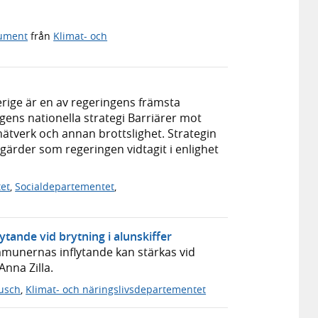
kument
från
Klimat- och
erige är en av regeringens främsta
ingens nationella strategi Barriärer mot
 nätverk och annan brottslighet. Strategin
gärder som regeringen vidtagit i enlighet
tet
,
Socialdepartementet
,
tande vid brytning i alunskiffer
munernas inflytande kan stärkas vid
Anna Zilla.
usch
,
Klimat- och näringslivsdepartementet