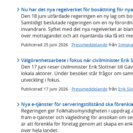
Nu har det nya regelverket för bosättning för ny
Den 18 juni utfärdade regeringen en ny lag om bo
Samtidigt beslutade regeringen om en ny förordn
invandrare. Syftet med det nya regelverket är bl
över mottagandet och att nyanlända ska få ett mer
Publicerad
25 juni 2026
·
Pressmeddelande
från
Simon
Välgörenhetsarbete i fokus när civilminister Erik
Den 17 juni reser civilminister Erik Slottner till G
lokala aktörer. Under besöket står frågor om samv
utveckling i fokus.
Publicerad
17 juni 2026
·
Pressmeddelande
från
Erik Sl
Nya e-tjänster för serveringstillstånd ska förenkla
Regeringen ger Folkhälsomyndigheten i uppdrag a
fram e-tjänster och vägledning för ansökan om se
är att förenkla för företag genom att skapa en enk
över hela landet.