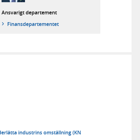
Ansvarigt departement
Finans­departementet
nderlätta industrins omställning (KN