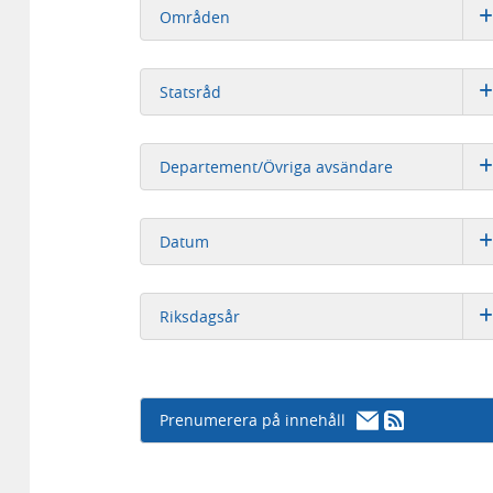
Områden
Statsråd
Departement/Övriga avsändare
Datum
Riksdagsår
Prenumerera på innehåll