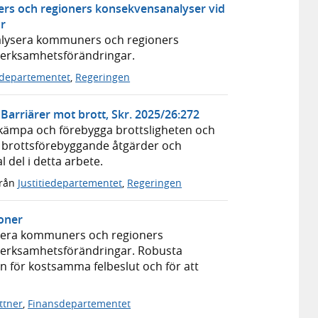
ers och regioners konsekvensanalyser vid
ar
analysera kommuners och regioners
 verksamhetsförändringar.
departementet
,
Regeringen
Barriärer mot brott, Skr. 2025/26:272
bekämpa och förebygga brottsligheten och
ts brottsförebyggande åtgärder och
 del i detta arbete.
rån
Justitiedepartementet
,
Regeringen
oner
ysera kommuners och regioners
 verksamhetsförändringar. Robusta
n för kostsamma felbeslut och för att
ottner
,
Finansdepartementet