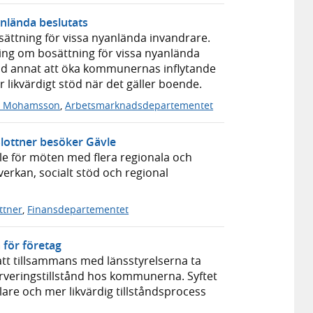
anlända beslutats
sättning för vissa nyanlända invandrare.
ing om bosättning för vissa nyanlända
and annat att öka kommunernas inflytande
 likvärdigt stöd när det gäller boende.
a Mohamsson
,
Arbetsmarknadsdepartementet
 Slottner besöker Gävle
ävle för möten med flera regionala och
erkan, socialt stöd och regional
ottner
,
Finansdepartementet
 för företag
tt tillsammans med länsstyrelserna ta
rveringstillstånd hos kommunerna. Syftet
lare och mer likvärdig tillståndsprocess