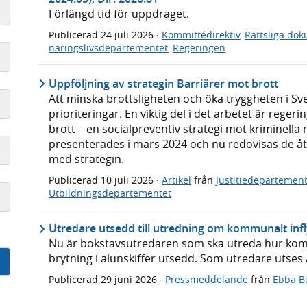
Förlängd tid för uppdraget.
Publicerad
24 juli 2026
·
Kommittédirektiv
,
Rättsliga do
näringslivsdepartementet
,
Regeringen
Uppföljning av strategin Barriärer mot brott
Att minska brottsligheten och öka tryggheten i Sv
prioriteringar. En viktig del i det arbetet är reger
brott – en socialpreventiv strategi mot kriminella
presenterades i mars 2024 och nu redovisas de åt
med strategin.
Publicerad
10 juli 2026
·
Artikel
från
Justitiedepartemen
Utbildningsdepartementet
Utredare utsedd till utredning om kommunalt infly
Nu är bokstavsutredaren som ska utreda hur kom
brytning i alunskiffer utsedd. Som utredare utses 
Publicerad
29 juni 2026
·
Pressmeddelande
från
Ebba B