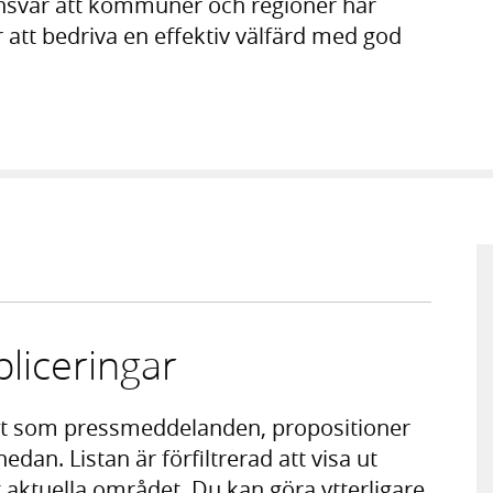
 ansvar att kommuner och regioner har
 att bedriva en effektiv välfärd med god
liceringar
t som pressmeddelanden, propositioner
nedan. Listan är förfiltrerad att visa ut
aktuella området. Du kan göra ytterligare