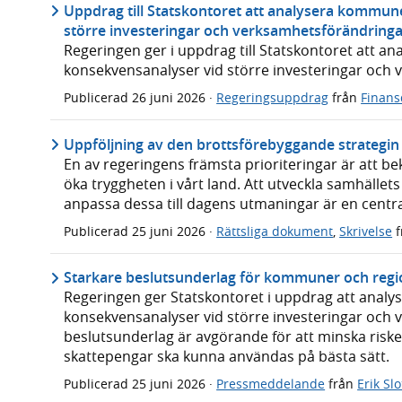
Uppdrag till Statskontoret att analysera kommun
större investeringar och verksamhetsförändring
Regeringen ger i uppdrag till Statskontoret att 
konsekvensanalyser vid större investeringar och
Publicerad
26 juni 2026
·
Regeringsuppdrag
från
Finans
Uppföljning av den brottsförebyggande strategin 
En av regeringens främsta prioriteringar är att 
öka tryggheten i vårt land. Att utveckla samhälle
anpassa dessa till dagens utmaningar är en central
Publicerad
25 juni 2026
·
Rättsliga dokument
,
Skrivelse
f
Starkare beslutsunderlag för kommuner och regi
Regeringen ger Statskontoret i uppdrag att anal
konsekvensanalyser vid större investeringar och
beslutsunderlag är avgörande för att minska riske
skattepengar ska kunna användas på bästa sätt.
Publicerad
25 juni 2026
·
Pressmeddelande
från
Erik Sl