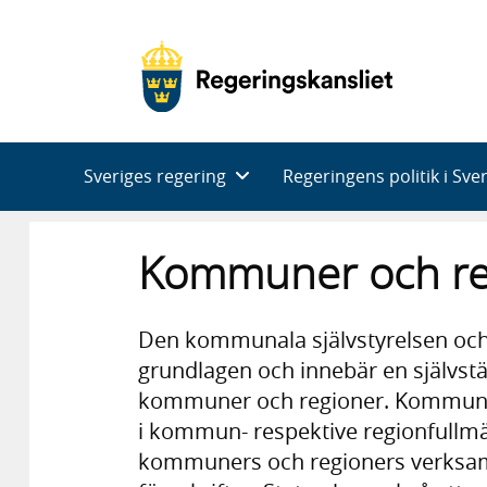
Huvudnavigering
Sveriges regering
Regeringens politik i Sve
Kommuner och re
Den kommunala självstyrelsen och 
grundlagen och innebär en självst
kommuner och regioner. Kommuner o
i kommun- respektive regionfullmäk
kommuners och regioners verksam