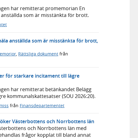
eringen har remitterat promemorian En
anställda som är misstänkta för brott.
tet
la anställda som är misstänkta för brott,
emorior
,
Rättsliga dokument
från
för starkare incitament till lägre
ringen har remitterat betänkandet Belägg
lägre kommunalskattesatser (SOU 2026:20).
miss
från
Finansdepartementet
besöker Västerbottens och Norrbottens län
Västerbottens och Norrbottens län med
ehandlas frågor kopplat till bland annat