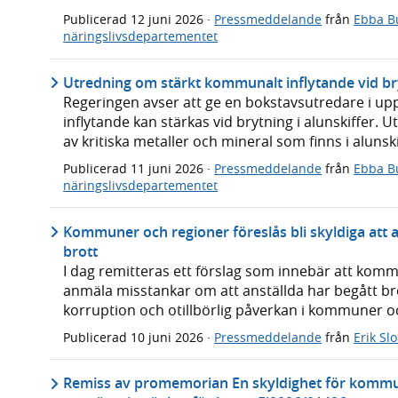
Publicerad
12 juni 2026
·
Pressmeddelande
från
Ebba B
näringslivsdepartementet
Utredning om stärkt kommunalt inflytande vid bry
Regeringen avser att ge en bokstavsutredare i 
inflytande kan stärkas vid brytning i alunskiffer.
av kritiska metaller och mineral som finns i alunski
Publicerad
11 juni 2026
·
Pressmeddelande
från
Ebba B
näringslivsdepartementet
Kommuner och regioner föreslås bli skyldiga att 
brott
I dag remitteras ett förslag som innebär att kommu
anmäla misstankar om att anställda har begått bro
korruption och otillbörlig påverkan i kommuner o
Publicerad
10 juni 2026
·
Pressmeddelande
från
Erik Sl
Remiss av promemorian En skyldighet för kommun