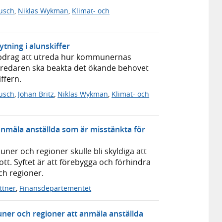
usch
,
Niklas Wykman
,
Klimat- och
tning i alunskiffer
uppdrag att utreda hur kommunernas
 Utredaren ska beakta det ökande behovet
ffern.
usch
,
Johan Britz
,
Niklas Wykman
,
Klimat- och
anmäla anställda som är misstänkta för
ner och regioner skulle bli skyldiga att
tt. Syftet är att förebygga och förhindra
ch regioner.
ottner
,
Finansdepartementet
er och regioner att anmäla anställda