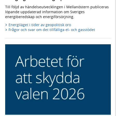
Till följd av händelseutvecklingen i Mellanöstern publiceras
löpande uppdaterad information om Sveriges
energiberedskap och energiförsörjning.
Energiläget i tider av geopolitisk oro
Frågor och svar om det tillfälliga el- och gasstödet