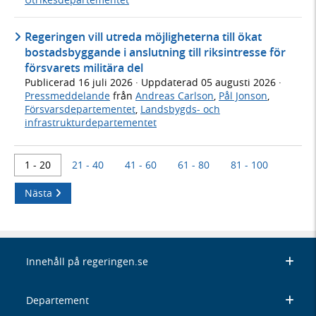
Regeringen vill utreda möjligheterna till ökat
bostadsbyggande i anslutning till riksintresse för
försvarets militära del
Publicerad
16 juli 2026
· Uppdaterad
05 augusti 2026
·
Pressmeddelande
från
Andreas Carlson
,
Pål Jonson
,
Försvarsdepartementet
,
Landsbygds- och
infrastrukturdepartementet
1 - 20
21 - 40
41 - 60
61 - 80
81 - 100
Nästa
Innehåll på regeringen.se
Departement