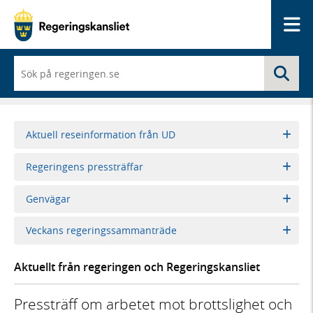
Me
När
Sö
du
börjar
skriva
så
framträder
Aktuell reseinformation från UD
en
lista
Regeringens pressträffar
med
sökförslag
Genvägar
Veckans regeringssammanträde
Aktuellt från regeringen och Regeringskansliet
Pressträff om arbetet mot brottslighet och