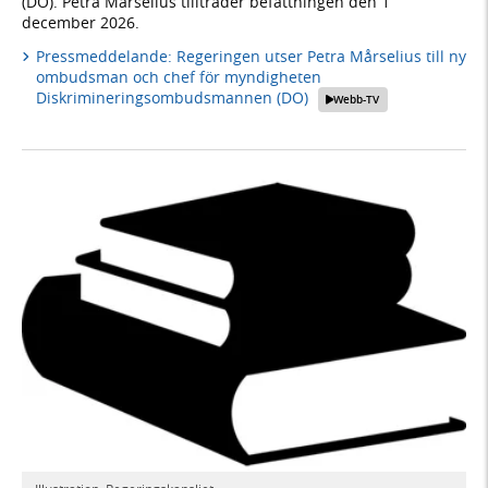
(DO). Petra Mårselius tillträder befattningen den 1
december 2026.
Pressmeddelande: Regeringen utser Petra Mårselius till ny
ombudsman och chef för myndigheten
Diskrimineringsombudsmannen (DO)
Webb-TV