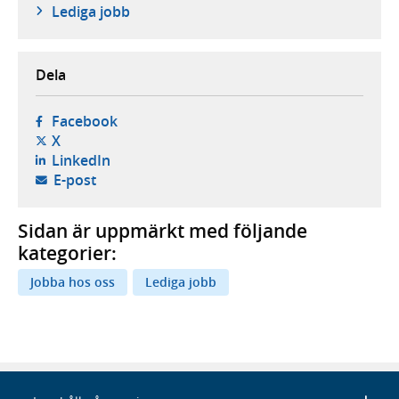
Lediga jobb
Dela
- öppnas i ny flik, extern webbplats,
Facebook
- öppnas i ny flik, extern webbplats,
X
- öppnas i ny flik, extern webbplats,
LinkedIn
- öppnar din e-postklient,
E-post
Sidan är uppmärkt med följande
kategorier:
Jobba hos oss
Lediga jobb