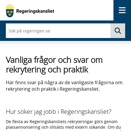
Me
När
Sö
du
börjar
skriva
så
framträder
Vanliga frågor och svar om
en
lista
rekrytering och praktik
med
sökförslag
Här finns svar på några av de vanligaste frågorna om
rekrytering och praktik i Regeringskansliet.
Hur söker jag jobb i Regeringskansliet?
De flesta av Regeringskansliets rekryteringar görs genom
platsannonsering och tillsätts med extern sökande. Om du