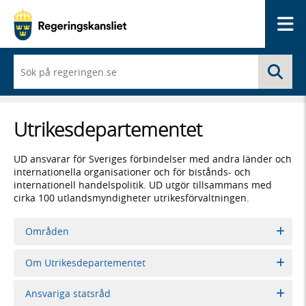
Me
När
Sö
du
börjar
skriva
så
Utrikes­­departementet
framträder
en
lista
UD ansvarar för Sveriges förbindelser med andra länder och
med
internationella organisationer och för bistånds- och
sökförslag
internationell handelspolitik. UD utgör tillsammans med
cirka 100 utlandsmyndigheter utrikesförvaltningen.
Områden
Om Utrikesdepartementet
Ansvariga statsråd