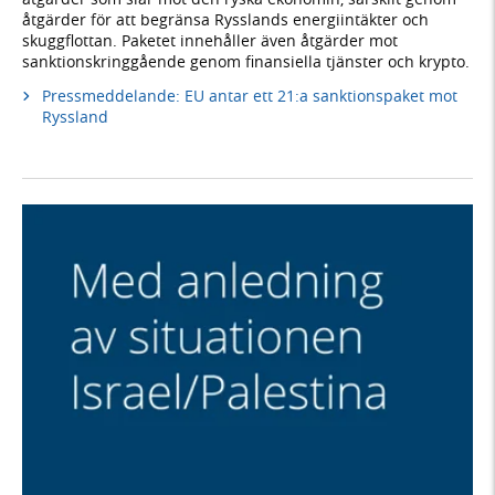
åtgärder för att begränsa Rysslands energiintäkter och
skuggflottan. Paketet innehåller även åtgärder mot
sanktionskringgående genom finansiella tjänster och krypto.
Pressmeddelande: EU antar ett 21:a sanktionspaket mot
Ryssland