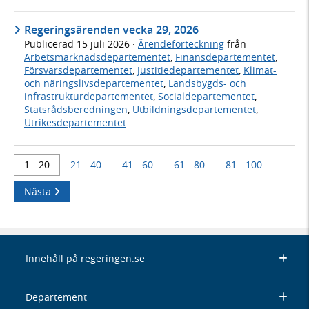
Regeringsärenden vecka 29, 2026
Publicerad
15 juli 2026
·
Ärendeförteckning
från
Arbetsmarknadsdepartementet
,
Finansdepartementet
,
Försvarsdepartementet
,
Justitiedepartementet
,
Klimat-
och näringslivsdepartementet
,
Landsbygds- och
infrastrukturdepartementet
,
Socialdepartementet
,
Statsrådsberedningen
,
Utbildningsdepartementet
,
Utrikesdepartementet
1 - 20
21 - 40
41 - 60
61 - 80
81 - 100
Nästa
Innehåll på regeringen.se
Departement