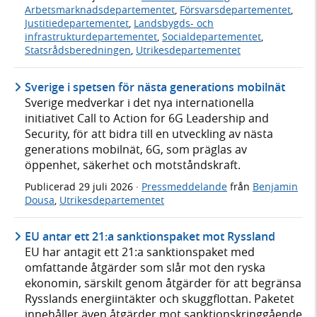
Arbetsmarknadsdepartementet
,
Försvarsdepartementet
,
Justitiedepartementet
,
Landsbygds- och
infrastrukturdepartementet
,
Socialdepartementet
,
Statsrådsberedningen
,
Utrikesdepartementet
Sverige i spetsen för nästa generations mobilnät
Sverige medverkar i det nya internationella
initiativet Call to Action for 6G Leadership and
Security, för att bidra till en utveckling av nästa
generations mobilnät, 6G, som präglas av
öppenhet, säkerhet och motståndskraft.
Publicerad
29 juli 2026
·
Pressmeddelande
från
Benjamin
Dousa
,
Utrikesdepartementet
EU antar ett 21:a sanktionspaket mot Ryssland
EU har antagit ett 21:a sanktionspaket med
omfattande åtgärder som slår mot den ryska
ekonomin, särskilt genom åtgärder för att begränsa
Rysslands energiintäkter och skuggflottan. Paketet
innehåller även åtgärder mot sanktionskringgående