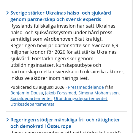
Sverige stärker Ukrainas hälso- och sjukvård
genom partnerskap och svensk expertis
Rysslands fullskaliga invasion har satt Ukrainas
hälso- och sjukvårdssystem under hård press
samtidigt som vårdbehoven ökat kraftigt.
Regeringen beviljar därför stiftelsen Swecare 6,9
miljoner kronor för 2026 för att stärka Ukrainas
sjukvård. Förstärkningen sker genom
utbildningsinsatser, kunskapsutbyte och
partnerskap mellan svenska och ukrainska aktörer,
inklusive aktörer inom näringslivet.
Publicerad
03 augusti 2026
·
Pressmeddelande
från
Benjamin Dousa
,
Jakob Forssmed
,
Simona Mohamsson
,
Socialdepartementet
,
Utbildningsdepartementet
,
Utrikesdepartementet
Regeringen stödjer mänskliga fri- och rättigheter
och demokrati i Östeuropa
Regeringen presenterar ett nytt stödpaket om 50