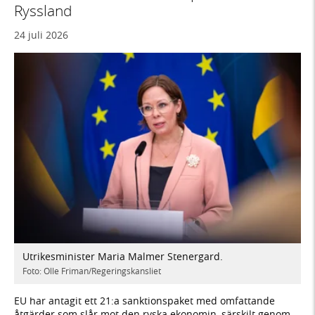
Ryssland
24 juli 2026
Utrikesminister Maria Malmer Stenergard.
Foto: Olle Friman/Regeringskansliet
EU har antagit ett 21:a sanktionspaket med omfattande
åtgärder som slår mot den ryska ekonomin, särskilt genom