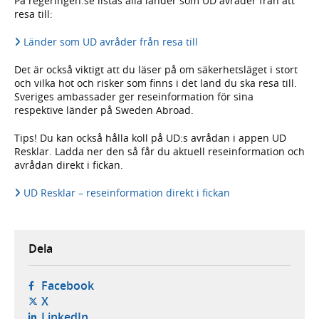
På regeringen.se listas alla länder som UD avråder från att
resa till:
Länder som UD avråder från resa till
Det är också viktigt att du läser på om säkerhetsläget i stort
och vilka hot och risker som finns i det land du ska resa till.
Sveriges ambassader ger reseinformation för sina
respektive länder på Sweden Abroad.
Tips! Du kan också hålla koll på UD:s avrådan i appen UD
Resklar. Ladda ner den så får du aktuell reseinformation och
avrådan direkt i fickan.
UD Resklar – reseinformation direkt i fickan
Dela
- öppnas i ny flik, extern webbplats,
Facebook
- öppnas i ny flik, extern webbplats,
X
- öppnas i ny flik, extern webbplats,
LinkedIn