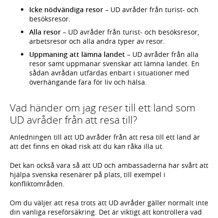
Icke nödvändiga resor
– UD avråder från turist- och
besöksresor.
Alla resor
– UD avråder från turist- och besöksresor,
arbetsresor och alla andra typer av resor.
Uppmaning att lämna landet
– UD avråder från alla
resor samt uppmanar svenskar att lämna landet. En
sådan avrådan utfärdas enbart i situationer med
överhängande fara för liv och hälsa.
Vad händer om jag reser till ett land som
UD avråder från att resa till?
Anledningen till att UD avråder från att resa till ett land är
att det finns en ökad risk att du kan råka illa ut.
Det kan också vara så att UD och ambassaderna har svårt att
hjälpa svenska resenärer på plats, till exempel i
konfliktområden.
Om du väljer att resa trots att UD avråder gäller normalt inte
din vanliga reseförsäkring. Det är viktigt att kontrollera vad