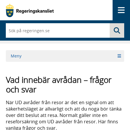
Me
När
Sö
du
börjar
skriva
så
framträder
Meny
en
lista
med
sökförslag
Vad innebär avrådan – frågor
och svar
När UD avråder från resor är det en signal om att
säkerhetsläget är allvarligt och att du noga bör tänka
över ditt beslut att resa. Normalt gäller inte en
reseförsäkring om UD avråder från resor. Här finns
vanliga frågor och svar.