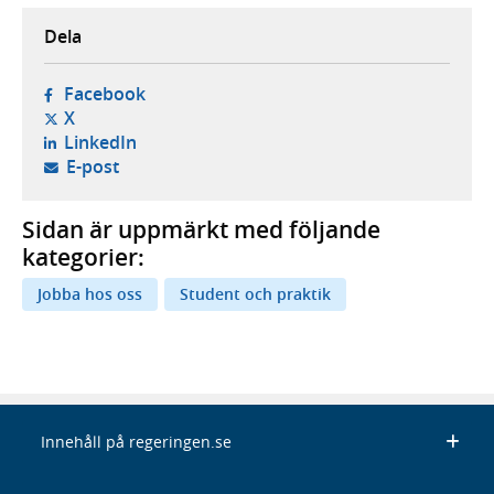
Dela
- öppnas i ny flik, extern webbplats,
Facebook
- öppnas i ny flik, extern webbplats,
X
- öppnas i ny flik, extern webbplats,
LinkedIn
- öppnar din e-postklient,
E-post
Sidan är uppmärkt med följande
kategorier:
Jobba hos oss
Student och praktik
Innehåll på regeringen.se