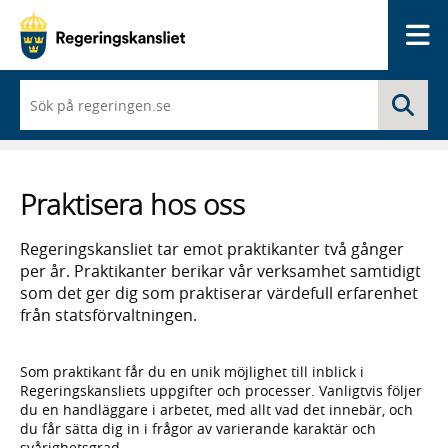
Me
När
Sö
du
börjar
skriva
så
framträder
Praktisera hos oss
en
lista
med
Regeringskansliet tar emot praktikanter två gånger
sökförslag
per år. Praktikanter berikar vår verksamhet samtidigt
som det ger dig som praktiserar värdefull erfarenhet
från statsförvaltningen.
Som praktikant får du en unik möjlighet till inblick i
Regeringskansliets uppgifter och processer. Vanligtvis följer
du en handläggare i arbetet, med allt vad det innebär, och
du får sätta dig in i frågor av varierande karaktär och
svårighetsgrad.