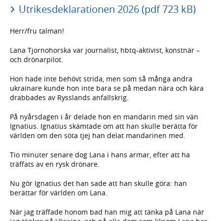
Utrikesdeklarationen 2026 (pdf 723 kB)
Herr/fru talman!
Lana Tjornohorska var journalist, hbtq-aktivist, konstnär –
och drönarpilot.
Hon hade inte behövt strida, men som så många andra
ukrainare kunde hon inte bara se på medan nära och kära
drabbades av Rysslands anfallskrig.
På nyårsdagen i år delade hon en mandarin med sin vän
Ignatius. Ignatius skämtade om att han skulle berätta för
världen om den söta tjej han delat mandarinen med.
Tio minuter senare dog Lana i hans armar, efter att ha
träffats av en rysk drönare.
Nu gör Ignatius det han sade att han skulle göra: han
berättar för världen om Lana.
När jag träffade honom bad han mig att tänka på Lana när