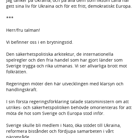
jag tänker på Ukraina, och på alla dem som liksom Lana har
gett sina liv för Ukraina och för ett fritt, demokratiskt Europa.
***
Herr/fru talman!
Vi befinner oss i en brytningstid.
Den säkerhetspolitiska arkitektur, de internationella
spelregler och den fria handel som har gjort länder som
Sverige trygga och rika utmanas. Vi ser allvarliga brott mot
folkrätten.
Regeringen möter den här utvecklingen med klarsyn och
handlingskraft.
I sin första regeringsförklaring talade statsministern om att
utrikes- och säkerhetspolitiken behövde omorienteras för att
möta de hot som Sverige och Europa stod inför.
Sverige skulle bli medlem i Nato, öka stödet till Ukraina,
reformera biståndet och fördjupa samarbeten i vårt
närområde.