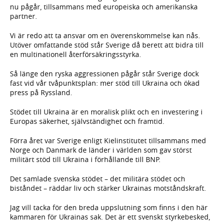
nu pågår, tillsammans med europeiska och amerikanska
partner.
Vi är redo att ta ansvar om en överenskommelse kan nås.
Utöver omfattande stöd står Sverige då berett att bidra till
en multinationell återförsäkringsstyrka.
Så länge den ryska aggressionen pågår står Sverige dock
fast vid vår tvåpunktsplan: mer stöd till Ukraina och ökad
press på Ryssland.
Stödet till Ukraina är en moralisk plikt och en investering i
Europas säkerhet, självständighet och framtid.
Förra året var Sverige enligt Kielinstitutet tillsammans med
Norge och Danmark de länder i världen som gav störst
militärt stöd till Ukraina i förhållande till BNP.
Det samlade svenska stödet – det militära stödet och
biståndet – räddar liv och stärker Ukrainas motståndskraft.
Jag vill tacka för den breda uppslutning som finns i den här
kammaren för Ukrainas sak. Det är ett svenskt styrkebesked,