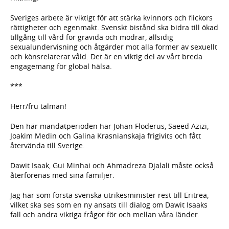
Sveriges arbete är viktigt för att stärka kvinnors och flickors
rättigheter och egenmakt. Svenskt bistånd ska bidra till ökad
tillgång till vård för gravida och mödrar, allsidig
sexualundervisning och åtgärder mot alla former av sexuellt
och könsrelaterat våld. Det är en viktig del av vårt breda
engagemang för global hälsa.
***
Herr/fru talman!
Den här mandatperioden har Johan Floderus, Saeed Azizi,
Joakim Medin och Galina Krasnianskaja frigivits och fått
återvända till Sverige.
Dawit Isaak, Gui Minhai och Ahmadreza Djalali måste också
återförenas med sina familjer.
Jag har som första svenska utrikesminister rest till Eritrea,
vilket ska ses som en ny ansats till dialog om Dawit Isaaks
fall och andra viktiga frågor för och mellan våra länder.