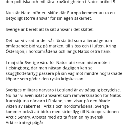
den politiska och militära trovärdigheten i Natos artikel 5.
Nu står Nato inför ett skifte där Europa kommer att ta ett
betydligt större ansvar för sin egen säkerhet.
Sverige är berett att ta sitt ansvar i det skiftet.
Det har vi visat under vår första tid som allierad genom
omfattande bidrag på marken, till sjöss och i luften. Kring
Östersjön, i nordområdena och längs Natos östra flank.
I maj står Sverige värd för Natos utrikesministermöte i
Helsingborg, där man nästan dagligen kan se
skuggflottefartyg passera på sin väg mot mindre nogräknade
köpare som göder den ryska krigskassan.
Sveriges militära närvaro i Lettland är av påtaglig betydelse.
Nu har vi även axlat ansvaret som ramverksnation för Natos
framskjutna närvaro i Finland, som visar på den ökade
vikten av säkerhet i Arktis och nordområdena. Sverige
kommer också att bidra med stridsflyg till Natooperationen
Arctic Sentry. Arbetet med att ta fram en ny svensk
Arktisstrategi pågår.