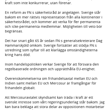
kraft som inte konkurrerar, utan förenar.
En reform av FN:s säkerhetsråd är angelägen. Sverige står
bakom en mer rättvis representation från alla kontinenter i
säkerhetsrådet, och kommer att verka för fler permanenta
och icke-permanenta medlemmar. Möjligheten till veto bör
begränsas.
Det har snart gått 65 år sedan FN:s generalsekreterare Dag
Hammarskjöld omkom. Sverige fortsätter att stödja FN:s
utredning som syftar till att klarlägga omständigheterna
kring hans död.
Inom handelspolitiken verkar Sverige för att försvara den
regelbaserade ordningen och upprätthålla EU-enighet.
Överenskommelserna om frihandelsavtal mellan EU och
Indien samt mellan EU och Mercosur är framgångar för
frihandeln globalt.
Att Mercosuravtalet skyndsamt kan träda i kraft är ett
svenskt intresse som vårt regeringsunderlag står bakom. Jag
kan bara beklaga att stora delar av oppositionen motarbetar