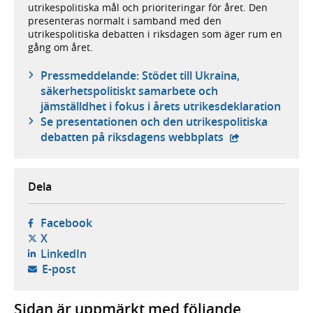
utrikespolitiska mål och prioriteringar för året. Den
presenteras normalt i samband med den
utrikespolitiska debatten i riksdagen som äger rum en
gång om året.
Pressmeddelande: Stödet till Ukraina,
säkerhetspolitiskt samarbete och
jämställdhet i fokus i årets utrikesdeklaration
Se presentationen och den utrikespolitiska
- extern webbpl
debatten på riksdagens webbplats
Dela
- öppnas i ny flik, extern webbplats,
Facebook
- öppnas i ny flik, extern webbplats,
X
- öppnas i ny flik, extern webbplats,
LinkedIn
- öppnar din e-postklient,
E-post
Sidan är uppmärkt med följande