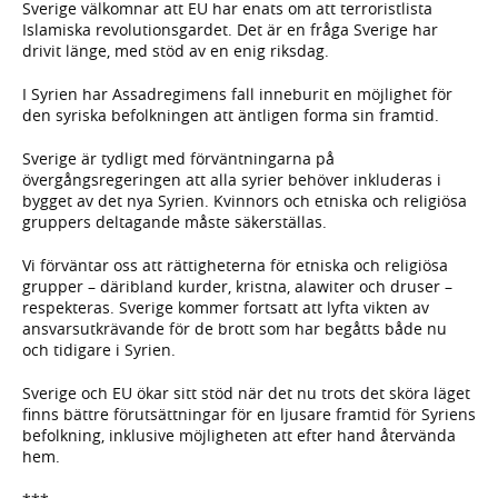
Sverige välkomnar att EU har enats om att terroristlista
Islamiska revolutionsgardet. Det är en fråga Sverige har
drivit länge, med stöd av en enig riksdag.
I Syrien har Assadregimens fall inneburit en möjlighet för
den syriska befolkningen att äntligen forma sin framtid.
Sverige är tydligt med förväntningarna på
övergångsregeringen att alla syrier behöver inkluderas i
bygget av det nya Syrien. Kvinnors och etniska och religiösa
gruppers deltagande måste säkerställas.
Vi förväntar oss att rättigheterna för etniska och religiösa
grupper – däribland kurder, kristna, alawiter och druser –
respekteras. Sverige kommer fortsatt att lyfta vikten av
ansvarsutkrävande för de brott som har begåtts både nu
och tidigare i Syrien.
Sverige och EU ökar sitt stöd när det nu trots det sköra läget
finns bättre förutsättningar för en ljusare framtid för Syriens
befolkning, inklusive möjligheten att efter hand återvända
hem.