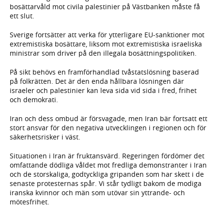
bosättarvåld mot civila palestinier på Västbanken måste få
ett slut.
Sverige fortsätter att verka för ytterligare EU-sanktioner mot
extremistiska bosättare, liksom mot extremistiska israeliska
ministrar som driver på den illegala bosättningspolitiken.
På sikt behövs en framförhandlad tvåstatslösning baserad
på folkrätten. Det är den enda hållbara lösningen där
israeler och palestinier kan leva sida vid sida i fred, frihet
och demokrati.
Iran och dess ombud är försvagade, men Iran bär fortsatt ett
stort ansvar för den negativa utvecklingen i regionen och för
säkerhetsrisker i väst.
Situationen i Iran är fruktansvärd. Regeringen fördömer det
omfattande dödliga våldet mot fredliga demonstranter i Iran
och de storskaliga, godtyckliga gripanden som har skett i de
senaste protesternas spår. Vi står tydligt bakom de modiga
iranska kvinnor och män som utövar sin yttrande- och
mötesfrihet.