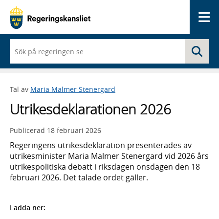
Me
När
Sö
du
börjar
skriva
så
Tal av
Maria Malmer Stenergard
framträder
en
Utrikesdeklarationen 2026
lista
med
sökförslag
Publicerad
18 februari 2026
Regeringens utrikesdeklaration presenterades av
utrikesminister Maria Malmer Stenergard vid 2026 års
utrikespolitiska debatt i riksdagen onsdagen den 18
februari 2026. Det talade ordet gäller.
Ladda ner: