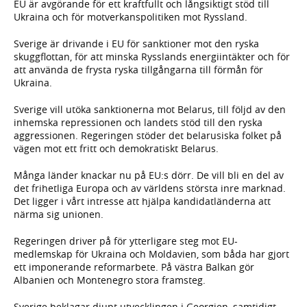
EU är avgörande för ett kraftfullt och långsiktigt stöd till
Ukraina och för motverkanspolitiken mot Ryssland.
Sverige är drivande i EU för sanktioner mot den ryska
skuggflottan, för att minska Rysslands energiintäkter och för
att använda de frysta ryska tillgångarna till förmån för
Ukraina.
Sverige vill utöka sanktionerna mot Belarus, till följd av den
inhemska repressionen och landets stöd till den ryska
aggressionen. Regeringen stöder det belarusiska folket på
vägen mot ett fritt och demokratiskt Belarus.
Många länder knackar nu på EU:s dörr. De vill bli en del av
det frihetliga Europa och av världens största inre marknad.
Det ligger i vårt intresse att hjälpa kandidatländerna att
närma sig unionen.
Regeringen driver på för ytterligare steg mot EU-
medlemskap för Ukraina och Moldavien, som båda har gjort
ett imponerande reformarbete. På västra Balkan gör
Albanien och Montenegro stora framsteg.
Sverige beklagar djupt utvecklingen i Georgien, samtidigt