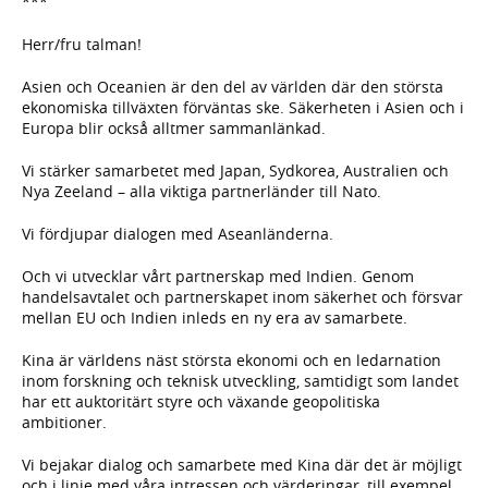
***
Herr/fru talman!
Asien och Oceanien är den del av världen där den största
ekonomiska tillväxten förväntas ske. Säkerheten i Asien och i
Europa blir också alltmer sammanlänkad.
Vi stärker samarbetet med Japan, Sydkorea, Australien och
Nya Zeeland – alla viktiga partnerländer till Nato.
Vi fördjupar dialogen med Aseanländerna.
Och vi utvecklar vårt partnerskap med Indien. Genom
handelsavtalet och partnerskapet inom säkerhet och försvar
mellan EU och Indien inleds en ny era av samarbete.
Kina är världens näst största ekonomi och en ledarnation
inom forskning och teknisk utveckling, samtidigt som landet
har ett auktoritärt styre och växande geopolitiska
ambitioner.
Vi bejakar dialog och samarbete med Kina där det är möjligt
och i linje med våra intressen och värderingar, till exempel