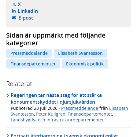
- öppnas i ny flik, extern webbplats,
X
- öppnas i ny flik, extern webbplats,
LinkedIn
- öppnar din e-postklient,
E-post
Sidan är uppmärkt med följande
kategorier
Pressmeddelande
Elisabeth Svantesson
Finansdepartementet
Ekonomisk politik
Relaterat
Regeringen tar nästa steg för att stärka
konsumentskyddet i djursjukvården
Publicerad
23 juli 2026
·
Pressmeddelande
från
Elisabeth
Svantesson
,
Peter Kullgren
,
Finansdepartementet
,
Landsbygds- och infrastrukturdepartementet
Fortsatt återhämtning i svensk ekonomi enligt