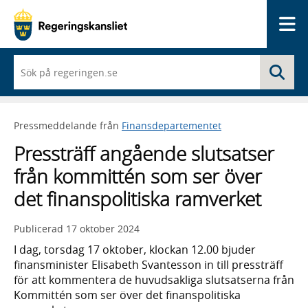
Me
När
Sö
du
börjar
skriva
så
Pressmeddelande från
Finansdepartementet
framträder
en
Pressträff angående slutsatser
lista
med
från kommittén som ser över
sökförslag
det finanspolitiska ramverket
Publicerad
17 oktober 2024
I dag, torsdag 17 oktober, klockan 12.00 bjuder
finansminister Elisabeth Svantesson in till pressträff
för att kommentera de huvudsakliga slutsatserna från
Kommittén som ser över det finanspolitiska