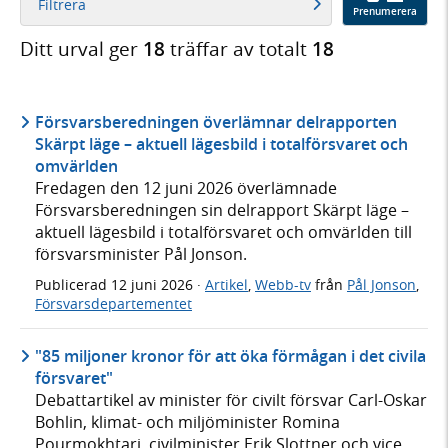
Filtrera
Prenumerera
Ditt urval ger
18
träffar av totalt
18
Försvarsberedningen överlämnar delrapporten
Skärpt läge – aktuell lägesbild i totalförsvaret och
omvärlden
Fredagen den 12 juni 2026 överlämnade
Försvarsberedningen sin delrapport Skärpt läge –
aktuell lägesbild i totalförsvaret och omvärlden till
försvarsminister Pål Jonson.
Publicerad
12 juni 2026
·
Artikel
,
Webb-tv
från
Pål Jonson
,
Försvarsdepartementet
"85 miljoner kronor för att öka förmågan i det civila
försvaret"
Debattartikel av minister för civilt försvar Carl-Oskar
Bohlin, klimat- och miljöminister Romina
Pourmokhtari, civilminister Erik Slottner och vice