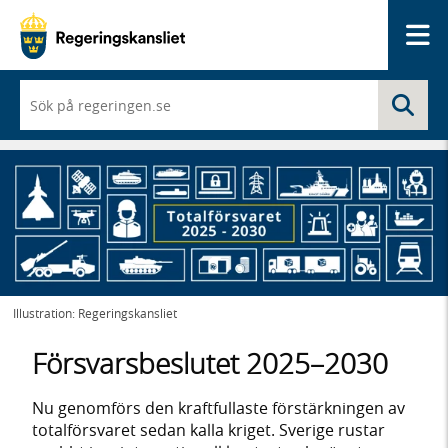
Me
När
Sö
du
börjar
skriva
så
framträder
en
lista
med
sökförslag
Illustration: Regeringskansliet
Försvarsbeslutet 2025–2030
Nu genomförs den kraftfullaste förstärkningen av
totalförsvaret sedan kalla kriget. Sverige rustar