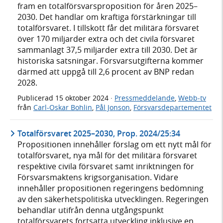
fram en totalförsvarsproposition för åren 2025–
2030. Det handlar om kraftiga förstärkningar till
totalförsvaret. I tillskott får det militära försvaret
över 170 miljarder extra och det civila försvaret
sammanlagt 37,5 miljarder extra till 2030. Det är
historiska satsningar. Försvarsutgifterna kommer
därmed att uppgå till 2,6 procent av BNP redan
2028.
Publicerad
15 oktober 2024
·
Pressmeddelande
,
Webb-tv
från
Carl-Oskar Bohlin
,
Pål Jonson
,
Försvarsdepartementet
Totalförsvaret 2025–2030, Prop. 2024/25:34
Propositionen innehåller förslag om ett nytt mål för
totalförsvaret, nya mål för det militära försvaret
respektive civila försvaret samt inriktningen för
Försvarsmaktens krigsorganisation. Vidare
innehåller propositionen regeringens bedömning
av den säkerhetspolitiska utvecklingen. Regeringen
behandlar utifrån denna utgångspunkt
totalförsvarets fortsatta utveckling inklusive en