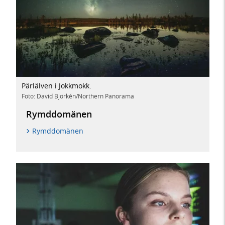
Pärlälven i Jokkmokk.
Foto: David Björkén/Northern Panorama
Rymddomänen
Rymddomänen