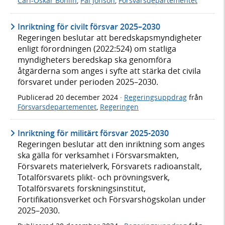
Carl-Oskar Bohlin
,
Pål Jonson
,
Försvarsdepartementet
Inriktning för civilt försvar 2025–2030
Regeringen beslutar att beredskapsmyndigheter
enligt förordningen (2022:524) om statliga
myndigheters beredskap ska genomföra
åtgärderna som anges i syfte att stärka det civila
försvaret under perioden 2025–2030.
Publicerad
20 december 2024
·
Regeringsuppdrag
från
Försvarsdepartementet
,
Regeringen
Inriktning för militärt försvar 2025-2030
Regeringen beslutar att den inriktning som anges
ska gälla för verksamhet i Försvarsmakten,
Försvarets materielverk, Försvarets radioanstalt,
Totalförsvarets plikt- och prövningsverk,
Totalförsvarets forskningsinstitut,
Fortifikationsverket och Försvarshögskolan under
2025–2030.