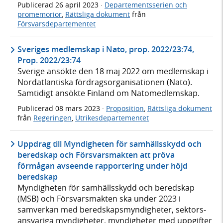
Publicerad
26 april 2023
·
Departementsserien och
promemorior
,
Rättsliga dokument
från
Försvarsdepartementet
Sveriges medlemskap i Nato, prop. 2022/23:74,
Prop. 2022/23:74
Sverige ansökte den 18 maj 2022 om medlemskap i
Nordatlantiska fördragsorganisationen (Nato).
Samtidigt ansökte Finland om Natomedlemskap.
Publicerad
08 mars 2023
·
Proposition
,
Rättsliga dokument
från
Regeringen
,
Utrikesdepartementet
Uppdrag till Myndigheten för samhällsskydd och
beredskap och Försvarsmakten att pröva
förmågan avseende rapportering under höjd
beredskap
Myndigheten för samhälls­skydd och beredskap
(MSB) och Försvars­makten ska under 2023 i
samverkan med bereds­kaps­myndig­heter, sektors­
ansvariga myndig­heter, myndig­heter med upp­gifter