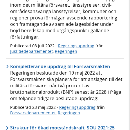
inom det militära försvaret, läns­styrelser, civil­
områdes­ansvariga läns­styrelser, kommuner och
regioner pröva förmågan avseende rapportering
och fram­tagande av samlade läges­bilder under
höjd bered­skap med utgångs­punkt i gällande
författ­ningar.
Publicerad
08 juli 2022
·
Regeringsuppdrag
från
Justitiedepartementet
,
Regeringen
Kompletterande uppdrag till Försvarsmakten
Regeringen beslutade den 19 maj 2022 att
Försvarsmakten ska planera för att anslagen till det
militära försvaret når två procent av
bruttonationalprodukt (BNP) senast år 2028 i fråga
om följande tidigare beslutade uppdrag:
Publicerad
23 maj 2022
·
Regeringsuppdrag
från
Försvarsdepartementet
,
Regeringen
Struktur för ökad motståndskraft, SOU 2021:25