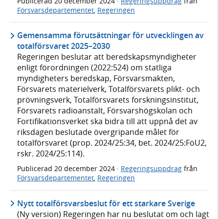
Publicerad
20 december 2024
·
Regeringsuppdrag
från
Försvarsdepartementet
,
Regeringen
Gemensamma förutsättningar för utvecklingen av
totalförsvaret 2025–2030
Regeringen beslutar att beredskapsmyndigheter
enligt förordningen (2022:524) om statliga
myndigheters beredskap, Försvarsmakten,
Försvarets materielverk, Totalförsvarets plikt- och
prövningsverk, Totalförsvarets forskningsinstitut,
Försvarets radioanstalt, Försvarshögskolan och
Fortifikationsverket ska bidra till att uppnå det av
riksdagen beslutade övergripande målet för
totalförsvaret (prop. 2024/25:34, bet. 2024/25:FöU2,
rskr. 2024/25:114).
Publicerad
20 december 2024
·
Regeringsuppdrag
från
Försvarsdepartementet
,
Regeringen
Nytt totalförsvarsbeslut för ett starkare Sverige
(Ny version) Regeringen har nu beslutat om och lagt