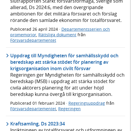
slutrapporten Stärkt försvarsförmåga, Sverige som
allierad, Ds 2024:6, med den övergripande
ambitionen för det militära försvaret och förslag
rörande den samlade ekonomin för totalförsvaret.
Publicerad
26 april 2024
·
Departementsserien och
promemorior
,
Rättsliga dokument
från
Försvarsdepartementet
Uppdrag till Myndigheten för samhällsskydd och
beredskap att stärka stödet för planering av
krigsorganisation inom civilt försvar
Regeringen ger Myndigheten för samhällsskydd och
beredskap (MSB) i uppdrag att stärka stödet för
civila aktörers planering för att under höjd
beredskap kunna övergå till krigsorganisation.
Publicerad
01 februari 2024
·
Regeringsuppdrag
från
Försvarsdepartementet
,
Regeringen
Kraftsamling, Ds 2023:34
Inriktningen av totalförsvaret och utformningen av