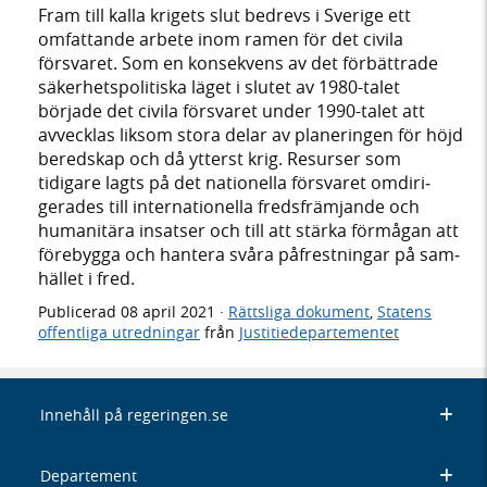
Fram till kalla krigets slut bedrevs i Sverige ett
omfat­tande arbete inom ramen för det civila
försvaret. Som en kon­se­kvens av det för­bätt­rade
säker­hets­politi­ska läget i slutet av 1980-talet
började det civila försvaret under 1990-talet att
avveck­las liksom stora delar av plane­ringen för höjd
bered­skap och då ytterst krig. Resurser som
tidigare lagts på det natio­nella försvaret omdiri­
gerades till inter­natio­nella freds­främ­jande och
humani­tära insatser och till att stärka för­mågan att
före­bygga och hantera svåra påfrest­ningar på sam­
hället i fred.
Publicerad
08 april 2021
·
Rättsliga dokument
,
Statens
offentliga utredningar
från
Justitiedepartementet
Innehåll på regeringen.se
Departement