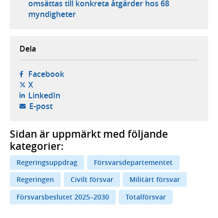
omsättas till konkreta åtgärder hos 68
myndigheter
Dela
- öppnas i ny flik, extern webbplats,
Facebook
- öppnas i ny flik, extern webbplats,
X
- öppnas i ny flik, extern webbplats,
LinkedIn
- öppnar din e-postklient,
E-post
Sidan är uppmärkt med följande
kategorier:
Regeringsuppdrag
Försvarsdepartementet
Regeringen
Civilt försvar
Militärt försvar
Försvarsbeslutet 2025–2030
Totalförsvar