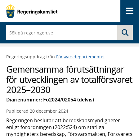
Me
När
Sö
du
börjar
skriva
så
Regeringsuppdrag från
Försvarsdepartementet
framträder
en
Gemensamma förutsättningar
lista
med
för utvecklingen av totalförsvaret
sökförslag
2025–2030
Diarienummer: Fö2024/02054 (delvis)
Publicerad
20 december 2024
Regeringen beslutar att beredskapsmyndigheter
enligt förordningen (2022:524) om statliga
myndigheters beredskap, Försvarsmakten, Försvarets