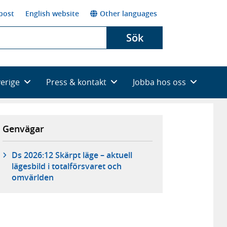
post
English website
Other languages
Sök
verige
Press & kontakt
Jobba hos oss
Genvägar
Ds 2026:12 Skärpt läge – aktuell
lägesbild i totalförsvaret och
omvärlden