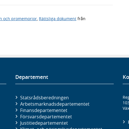
n och promemorior
,
Rättsliga dokument
från
Departement
Ko
Statsrådsberedningen
Reg
10
Arbetsmarknads­departementet
Väx
Finans­departementet
Försvars­departementet
Justitie­departementet