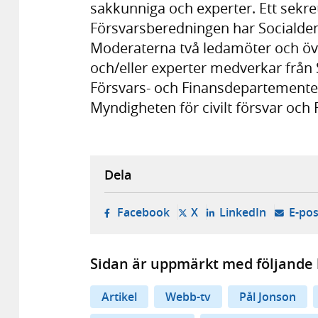
sakkunniga och experter. Ett sekret
Försvarsberedningen har Sociald
Moderaterna två ledamöter och övr
och/eller experter medverkar från S
Försvars- och Finansdepartemente
Myndigheten för civilt försvar och 
Dela
- öppnas i ny flik, extern w
- öppnas i ny flik, ext
- öppnas i
Facebook
X
LinkedIn
E-pos
Sidan är uppmärkt med följande 
Artikel
Webb-tv
Pål Jonson