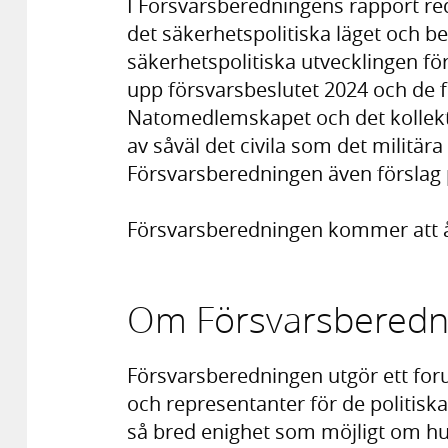
I Försvarsberedningens rapport re
det säkerhetspolitiska läget och be
säkerhetspolitiska utvecklingen fö
upp försvarsbeslutet 2024 och de fö
Natomedlemskapet och det kollekti
av såväl det civila som det militär
Försvarsberedningen även förslag p
Försvarsberedningen kommer att 
Om Försvarsberedn
Försvarsberedningen utgör ett for
och representanter för de politiska
så bred enighet som möjligt om hur