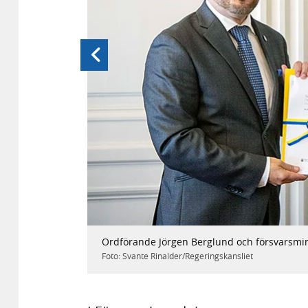
Föregående
Bild
1
/
3
Ordförande Jörgen Berglund och försvarsmini
Foto: Svante Rinalder/Regeringskansliet