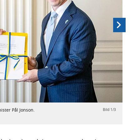
Nästa
ster Pål Jonson.
Bild
1
/
3
Försv
Foto: 