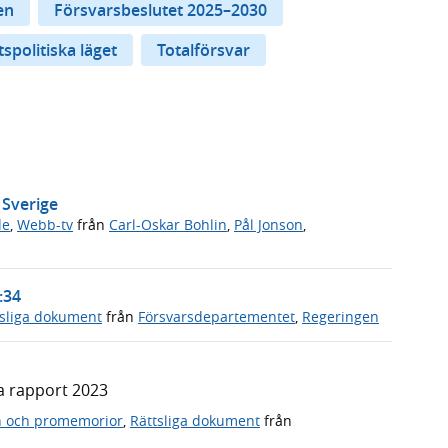
en
Försvarsbeslutet 2025–2030
spolitiska läget
Totalförsvar
 Sverige
de
,
Webb-tv
från
Carl-Oskar Bohlin
,
Pål Jonson
,
:34
tsliga dokument
från
Försvarsdepartementet
,
Regeringen
a rapport 2023
n och promemorior
,
Rättsliga dokument
från