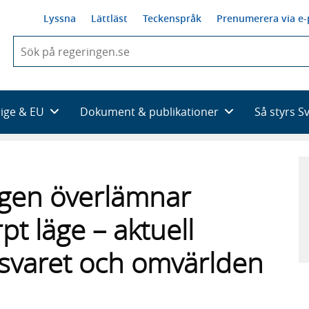
Lyssna
Lättläst
Teckenspråk
Prenumerera via e-
När
du
börjar
skriva
så
rige & EU
Dokument & publikationer
Så styrs S
framträder
en
lista
med
sökförslag
gen överlämnar
t läge – aktuell
örsvaret och omvärlden