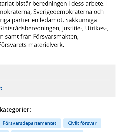
ariat bistår beredningen i dess arbete. I
emokraterna, Sverigedemokraterna och
iga partier en ledamot. Sakkunniga
tatsrådsberedningen, Justitie-, Utrikes-,
n samt från Försvarsmakten,
Försvarets materielverk.
ebbplats,
ern webbplats,
 ny flik, extern webbplats,
- öppnar din e-postklient,
t
kategorier:
Försvarsdepartementet
Civilt försvar