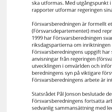
ska utformas. Med utgångspunkt i
rapporter utformar regeringen sina 
Försvarsberedningen är formellt e
(Försvarsdepartementet) med repre
1999 har Försvarsberedningen sva
riksdagspartierna om inriktningen 
Försvarsberedningens uppgift har s
anvisningar från regeringen (försva
utvecklingen i omvärlden och inför 
beredningens syn på viktigare förs
Försvarsberedningens arbete är int
Statsrådet Pål Jonson beslutade de
Försvarsberedningens fortsatta ar
sedvanlig sammansättning med led