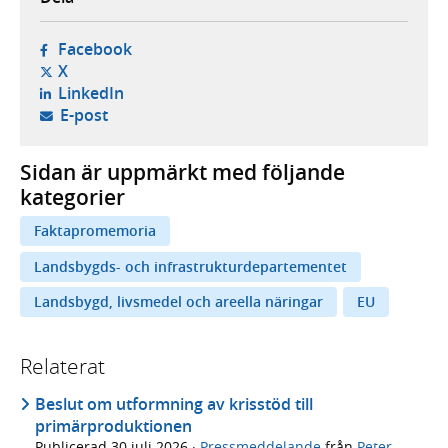
- öppnas i ny flik, extern webbplats,
Facebook
- öppnas i ny flik, extern webbplats,
X
- öppnas i ny flik, extern webbplats,
LinkedIn
- öppnar din e-postklient,
E-post
Sidan är uppmärkt med följande
kategorier
Faktapromemoria
Landsbygds- och infrastrukturdepartementet
Landsbygd, livsmedel och areella näringar
EU
Relaterat
Beslut om utformning av krisstöd till
primärproduktionen
Publicerad
30 juli 2026
·
Pressmeddelande
från
Peter