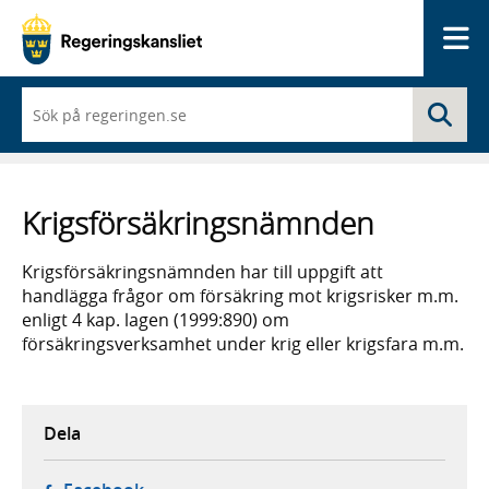
Me
När
Sö
du
börjar
skriva
så
framträder
Krigsförsäkringsnämnden
en
lista
med
Krigsförsäkringsnämnden har till uppgift att
sökförslag
handlägga frågor om försäkring mot krigsrisker m.m.
enligt 4 kap. lagen (1999:890) om
försäkringsverksamhet under krig eller krigsfara m.m.
Dela