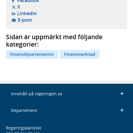
- öppnas i ny flik, extern webbplats,
Facebook
- öppnas i ny flik, extern webbplats,
X
- öppnas i ny flik, extern webbplats,
LinkedIn
- öppnar din e-postklient,
E-post
Sidan är uppmärkt med följande
kategorier:
Finansdepartementet
Finansmarknad
Innehåll på regeringen.se
Departement
Regeringskansliet