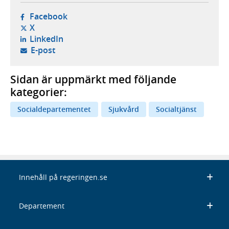
- öppnas i ny flik, extern webbplats,
Facebook
- öppnas i ny flik, extern webbplats,
X
- öppnas i ny flik, extern webbplats,
LinkedIn
- öppnar din e-postklient,
E-post
Sidan är uppmärkt med följande
kategorier:
Socialdepartementet
Sjukvård
Socialtjänst
Innehåll på regeringen.se
Departement