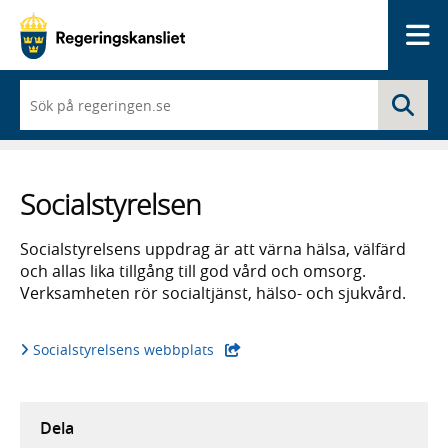
Me
När
Sö
du
börjar
skriva
så
framträder
Socialstyrelsen
en
lista
med
Socialstyrelsens uppdrag är att värna hälsa, välfärd
sökförslag
och allas lika tillgång till god vård och omsorg.
Verksamheten rör socialtjänst, hälso- och sjukvård.
Socialstyrelsens webbplats
Dela