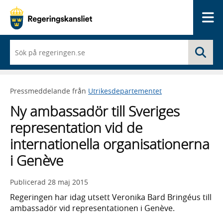
Me
När
Sö
du
börjar
skriva
så
Pressmeddelande från
Utrikesdepartementet
framträder
en
Ny ambassadör till Sveriges
lista
med
representation vid de
sökförslag
internationella organisationerna
i Genève
Publicerad
28 maj 2015
Regeringen har idag utsett Veronika Bard Bringéus till
ambassadör vid representationen i Genève.