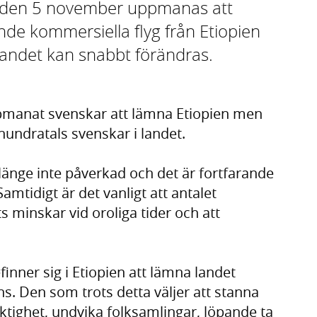
n den 5 november uppmanas att
nde kommersiella flyg från Etiopien
landet kan snabbt förändras.
manat svenskar att lämna Etiopien men
hundratals svenskar i landet.
 länge inte påverkad och det är fortfarande
amtidigt är det vanligt att antalet
s minskar vid oroliga tider och att
ner sig i Etiopien att lämna landet
. Den som trots detta väljer att stanna
iktighet, undvika folksamlingar, löpande ta