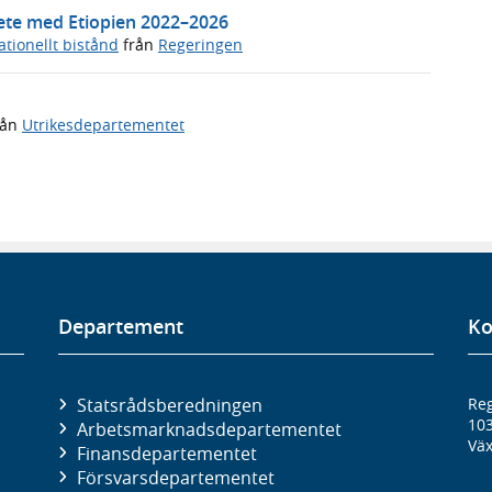
bete med Etiopien 2022–2026
ationellt bistånd
från
Regeringen
rån
Utrikesdepartementet
Departement
Ko
Statsrådsberedningen
Reg
10
Arbetsmarknads­departementet
Väx
Finans­departementet
Försvars­departementet