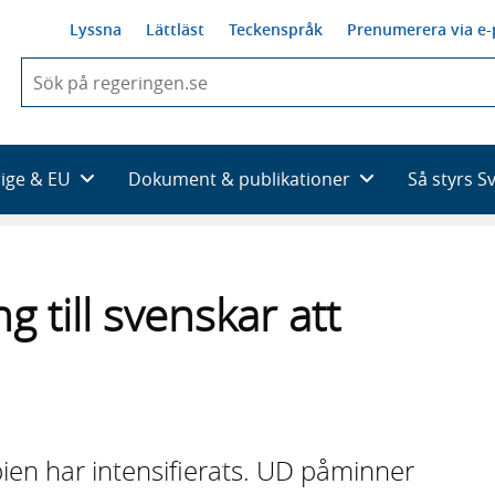
Lyssna
Lättläst
Teckenspråk
Prenumerera via e-
När
du
börjar
skriva
så
rige & EU
Dokument & publikationer
Så styrs S
framträder
en
lista
med
sökförslag
 till svenskar att
pien har intensifierats. UD påminner