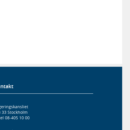
ntakt
eringskansliet
3 33 Stockholm
el 08-405 10 00