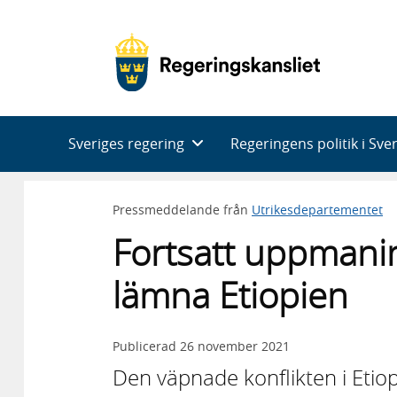
Huvudnavigering
Sveriges regering
Regeringens politik i Sve
Pressmeddelande från
Utrikesdepartementet
Fortsatt uppmaning
lämna Etiopien
Publicerad
26 november 2021
Den väpnade konflikten i Etio