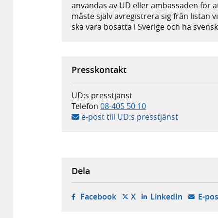
användas av UD eller ambassaden för att
måste själv avregistrera sig från listan 
ska vara bosatta i Sverige och ha svens
Presskontakt
UD:s presstjänst
Telefon
08-405 50 10
e-post till UD:s presstjänst
Dela
- öppnas i ny flik, extern w
- öppnas i ny flik, ext
- öppnas i
Facebook
X
LinkedIn
E-pos