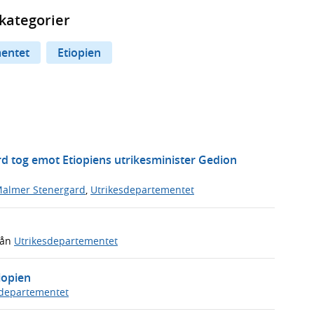
kategorier
entet
Etiopien
d tog emot Etiopiens utrikesminister Gedion
Malmer Stenergard
,
Utrikesdepartementet
rån
Utrikesdepartementet
iopien
edepartementet