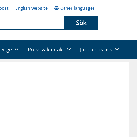
post
English website
Other languages
Sök
verige
Press & kontakt
Jobba hos oss