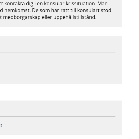
 kontakta dig i en konsulär krissituation. Man
vid hemkomst. De som har rätt till konsulärt stöd
kt medborgarskap eller uppehållstillstånd.
ebbplats,
ern webbplats,
 ny flik, extern webbplats,
- öppnar din e-postklient,
t