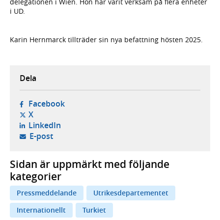
delegationen i Wien. Hon har varit verksam på flera enheter
i UD.
Karin Hernmarck tillträder sin nya befattning hösten 2025.
Dela
- öppnas i ny flik, extern webbplats,
Facebook
- öppnas i ny flik, extern webbplats,
X
- öppnas i ny flik, extern webbplats,
LinkedIn
- öppnar din e-postklient,
E-post
Sidan är uppmärkt med följande
kategorier
Pressmeddelande
Utrikesdepartementet
Internationellt
Turkiet