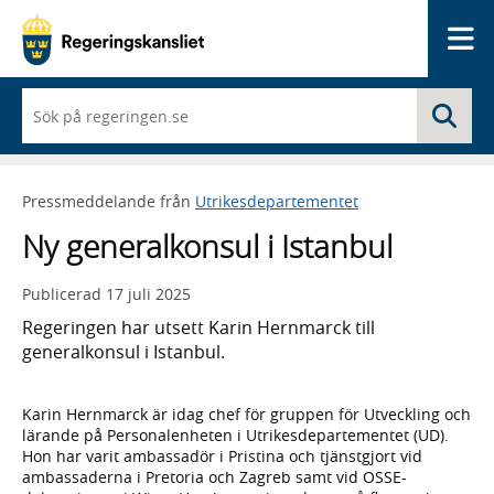
Me
När
Sö
du
börjar
skriva
så
Pressmeddelande från
Utrikesdepartementet
framträder
en
Ny generalkonsul i Istanbul
lista
med
sökförslag
Publicerad
17 juli 2025
Regeringen har utsett Karin Hernmarck till
generalkonsul i Istanbul.
Karin Hernmarck är idag chef för gruppen för Utveckling och
lärande på Personalenheten i Utrikesdepartementet (UD).
Hon har varit ambassadör i Pristina och tjänstgjort vid
ambassaderna i Pretoria och Zagreb samt vid OSSE-