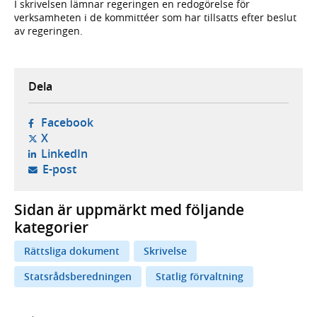
I skrivelsen lämnar regeringen en redogörelse för
verksamheten i de kommittéer som har tillsatts efter beslut
av regeringen.
Dela
- öppnas i ny flik, extern webbplats,
Facebook
- öppnas i ny flik, extern webbplats,
X
- öppnas i ny flik, extern webbplats,
LinkedIn
- öppnar din e-postklient,
E-post
Sidan är uppmärkt med följande
kategorier
Rättsliga dokument
Skrivelse
Statsrådsberedningen
Statlig förvaltning