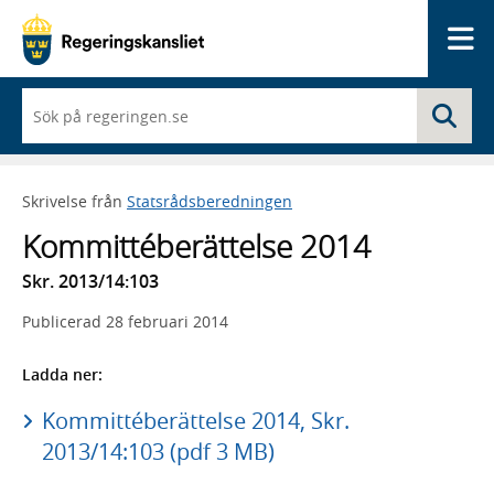
Me
När
Sö
du
börjar
skriva
så
Skrivelse från
Statsrådsberedningen
framträder
en
Kommittéberättelse 2014
lista
med
Skr. 2013/14:103
sökförslag
Publicerad
28 februari 2014
Ladda ner:
Kommittéberättelse 2014, Skr.
2013/14:103 (pdf 3 MB)