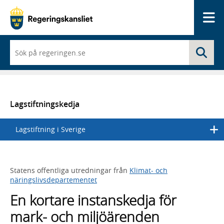
Me
När
Sö
du
börjar
skriva
så
framträder
en
Lagstiftningskedja
lista
med
Lagstiftning i Sverige
sökförslag
Statens offentliga utredningar från
Klimat- och
näringslivsdepartementet
En kortare instanskedja för
mark- och miljöärenden