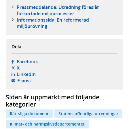
Pressmeddelande: Utredning föreslår
förkortade miljöprocesser
Informationssida: En reformerad
miljöprövning
Dela
- öppnas i ny flik, extern webbplats,
Facebook
- öppnas i ny flik, extern webbplats,
X
- öppnas i ny flik, extern webbplats,
LinkedIn
- öppnar din e-postklient,
E-post
Sidan är uppmärkt med följande
kategorier
Rättsliga dokument
Statens offentliga utredningar
Klimat- och näringslivsdepartementet