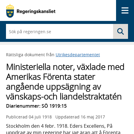
Me
När
Sö
du
börjar
skriva
så
Rättsliga dokument från
Utrikesdepartementet
framträder
en
Ministeriella noter, växlade med
lista
med
Amerikas Förenta stater
sökförslag
angående uppsägning av
vänskaps-och liandelstraktatén
Diarienummer: SÖ 1919:15
Publicerad
04 juli 1918
Uppdaterad
16 maj 2017
Stockholm den 4 febr. 1918. Eders Excellens, På
uppdrag av min regering har jag äran att å Förenta