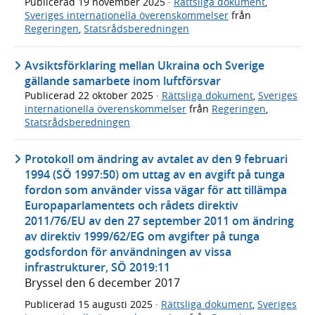
Publicerad
19 november 2025
·
Rättsliga dokument
,
Sveriges internationella överenskommelser
från
Regeringen
,
Statsrådsberedningen
Avsiktsförklaring mellan Ukraina och Sverige
gällande samarbete inom luftförsvar
Publicerad
22 oktober 2025
·
Rättsliga dokument
,
Sveriges
internationella överenskommelser
från
Regeringen
,
Statsrådsberedningen
Protokoll om ändring av avtalet av den 9 februari
1994 (SÖ 1997:50) om uttag av en avgift på tunga
fordon som använder vissa vägar för att tillämpa
Europaparlamentets och rådets direktiv
2011/76/EU av den 27 september 2011 om ändring
av direktiv 1999/62/EG om avgifter på tunga
godsfordon för användningen av vissa
infrastrukturer, SÖ 2019:11
Bryssel den 6 december 2017
Publicerad
15 augusti 2025
·
Rättsliga dokument
,
Sveriges