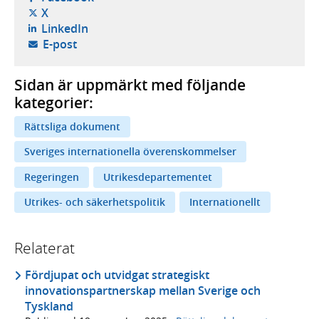
- öppnas i ny flik, extern webbplats,
X
- öppnas i ny flik, extern webbplats,
LinkedIn
- öppnar din e-postklient,
E-post
Sidan är uppmärkt med följande
kategorier:
Rättsliga dokument
Sveriges internationella överenskommelser
Regeringen
Utrikesdepartementet
Utrikes- och säkerhetspolitik
Internationellt
Relaterat
Fördjupat och utvidgat strategiskt
innovationspartnerskap mellan Sverige och
Tyskland