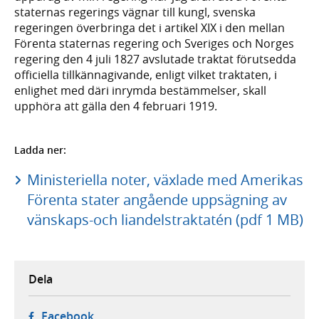
staternas regerings vägnar till kungl, svenska
regeringen överbringa det i artikel XIX i den mellan
Förenta staternas regering och Sveriges och Norges
regering den 4 juli 1827 avslutade traktat förutsedda
officiella tillkännagivande, enligt vilket traktaten, i
enlighet med däri inrymda bestämmelser, skall
upphöra att gälla den 4 februari 1919.
Ladda ner:
Ministeriella noter, växlade med Amerikas
Förenta stater angående uppsägning av
vänskaps-och liandelstraktatén (pdf 1 MB)
Dela
- öppnas i ny flik, extern webbplats,
Facebook