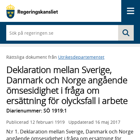
Me
När
Sö
du
börjar
skriva
så
Rättsliga dokument från
Utrikesdepartementet
framträder
en
Deklaration mellan Sverige,
lista
med
Danmark och Norge angående
sökförslag
ömsesidighet i fråga om
ersättning för olycksfall i arbete
Diarienummer: SÖ 1919:1
Publicerad
12 februari 1919
Uppdaterad
16 maj 2017
N:r 1. Deklaration mellan Sverige, Danmark och Norge
angående ömsesidighet i fråga om ersättning för