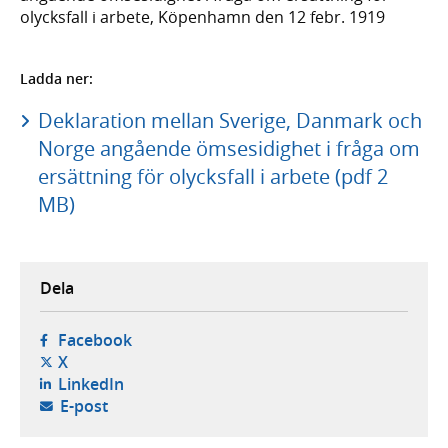
olycksfall i arbete, Köpenhamn den 12 febr. 1919
Ladda ner:
Deklaration mellan Sverige, Danmark och
Norge angående ömsesidighet i fråga om
ersättning för olycksfall i arbete (pdf 2
MB)
Dela
- öppnas i ny flik, extern webbplats,
Facebook
- öppnas i ny flik, extern webbplats,
X
- öppnas i ny flik, extern webbplats,
LinkedIn
- öppnar din e-postklient,
E-post