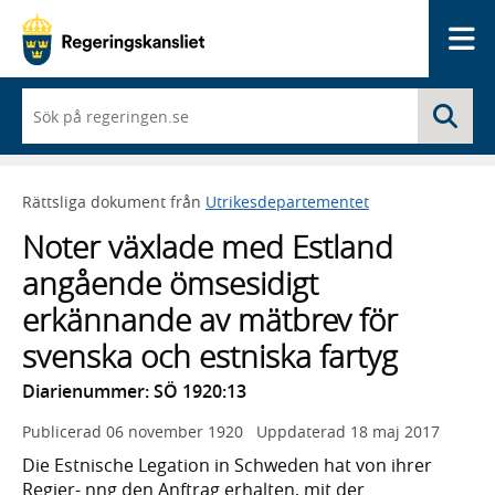
Me
När
Sö
du
börjar
skriva
så
Rättsliga dokument från
Utrikesdepartementet
framträder
en
Noter växlade med Estland
lista
med
angående ömsesidigt
sökförslag
erkännande av mätbrev för
svenska och estniska fartyg
Diarienummer: SÖ 1920:13
Publicerad
06 november 1920
Uppdaterad
18 maj 2017
Die Estnische Legation in Schweden hat von ihrer
Regier- nng den Anftrag erhalten, mit der