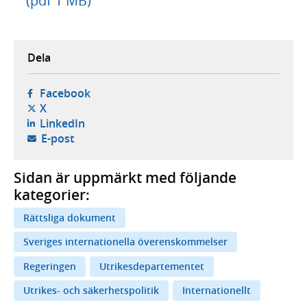
(pdf 1 MB)
Dela
- öppnas i ny flik, extern webbplats,
Facebook
- öppnas i ny flik, extern webbplats,
X
- öppnas i ny flik, extern webbplats,
LinkedIn
- öppnar din e-postklient,
E-post
Sidan är uppmärkt med följande
kategorier:
Rättsliga dokument
Sveriges internationella överenskommelser
Regeringen
Utrikesdepartementet
Utrikes- och säkerhetspolitik
Internationellt