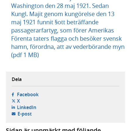
Washington den 28 maj 1921. Sedan
Kungl. Majit genom kungörelse den 13
maj 1921 funnit §ott beträffande
passagerarfartyg, som förer Amerikas
Förenta taters flagga och besöker svensk
hamn, förordna, att av vederbörande myn
(pdf 1 MB)
Dela
- öppnas i ny flik, extern webbplats,
Facebook
- öppnas i ny flik, extern webbplats,
X
- öppnas i ny flik, extern webbplats,
LinkedIn
- öppnar din e-postklient,
E-post
Sidan är uppmärkt med följande