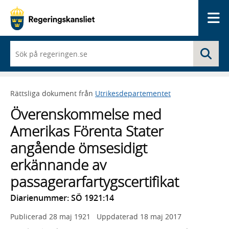
Me
När
Sö
du
börjar
skriva
så
Rättsliga dokument från
Utrikesdepartementet
framträder
en
Överenskommelse med
lista
med
Amerikas Förenta Stater
sökförslag
angående ömsesidigt
erkännande av
passagerarfartygscertifikat
Diarienummer: SÖ 1921:14
Publicerad
28 maj 1921
Uppdaterad
18 maj 2017