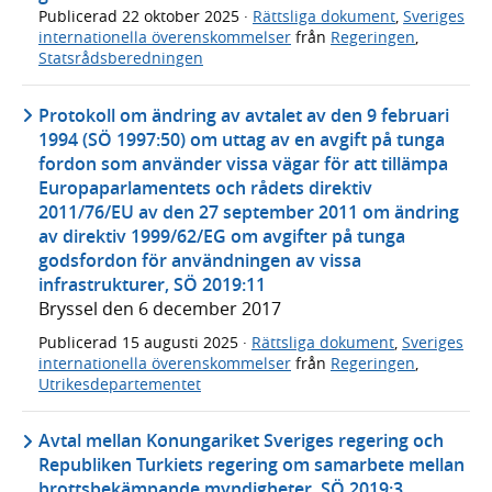
Publicerad
22 oktober 2025
·
Rättsliga dokument
,
Sveriges
internationella överenskommelser
från
Regeringen
,
Statsrådsberedningen
Protokoll om ändring av avtalet av den 9 februari
1994 (SÖ 1997:50) om uttag av en avgift på tunga
fordon som använder vissa vägar för att tillämpa
Europaparlamentets och rådets direktiv
2011/76/EU av den 27 september 2011 om ändring
av direktiv 1999/62/EG om avgifter på tunga
godsfordon för användningen av vissa
infrastrukturer, SÖ 2019:11
Bryssel den 6 december 2017
Publicerad
15 augusti 2025
·
Rättsliga dokument
,
Sveriges
internationella överenskommelser
från
Regeringen
,
Utrikesdepartementet
Avtal mellan Konungariket Sveriges regering och
Republiken Turkiets regering om samarbete mellan
brottsbekämpande myndigheter, SÖ 2019:3