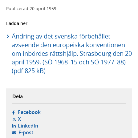
Publicerad
20 april 1959
Ladda ner:
Ändring av det svenska förbehållet
avseende den europeiska konventionen
om inbördes rättshjälp. Strasbourg den 20
april 1959. (SÖ 1968_15 och SÖ 1977_88)
(pdf 825 kB)
Dela
- öppnas i ny flik, extern webbplats,
Facebook
- öppnas i ny flik, extern webbplats,
X
- öppnas i ny flik, extern webbplats,
LinkedIn
- öppnar din e-postklient,
E-post