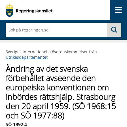
Me
När
Sö
du
börjar
skriva
så
Sveriges internationella överenskommelser från
framträder
Utrikesdepartementet
en
lista
Ändring av det svenska
med
sökförslag
förbehållet avseende den
europeiska konventionen om
inbördes rättshjälp. Strasbourg
den 20 april 1959. (SÖ 1968:15
och SÖ 1977:88)
SÖ 1992:4