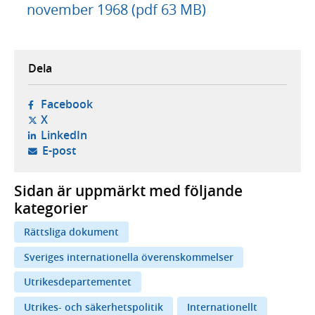
november 1968 (pdf 63 MB)
Dela
- öppnas i ny flik, extern webbplats,
Facebook
- öppnas i ny flik, extern webbplats,
X
- öppnas i ny flik, extern webbplats,
LinkedIn
- öppnar din e-postklient,
E-post
Sidan är uppmärkt med följande
kategorier
Rättsliga dokument
Sveriges internationella överenskommelser
Utrikesdepartementet
Utrikes- och säkerhetspolitik
Internationellt