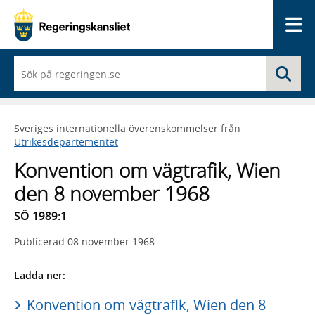
Me
När
Sö
du
börjar
skriva
så
Sveriges internationella överenskommelser från
framträder
Utrikesdepartementet
en
lista
Konvention om vägtrafik, Wien
med
sökförslag
den 8 november 1968
SÖ 1989:1
Publicerad
08 november 1968
Ladda ner:
Konvention om vägtrafik, Wien den 8