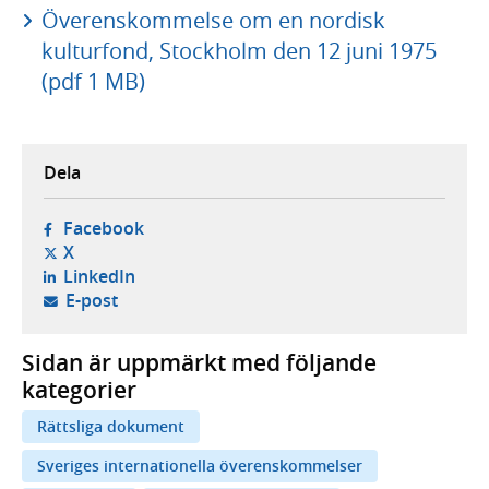
Överenskommelse om en nordisk
kulturfond, Stockholm den 12 juni 1975
(pdf 1 MB)
Dela
- öppnas i ny flik, extern webbplats,
Facebook
- öppnas i ny flik, extern webbplats,
X
- öppnas i ny flik, extern webbplats,
LinkedIn
- öppnar din e-postklient,
E-post
Sidan är uppmärkt med följande
kategorier
Rättsliga dokument
Sveriges internationella överenskommelser