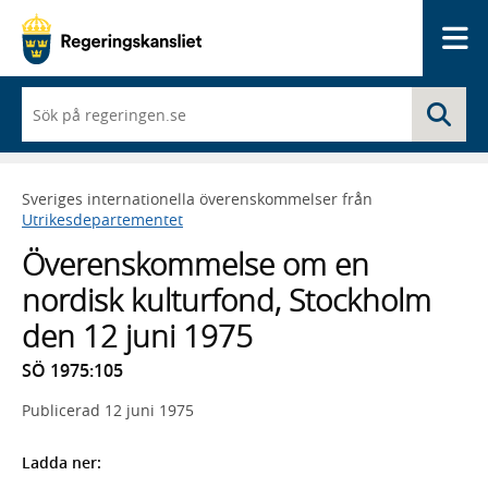
Me
När
Sö
du
börjar
skriva
så
Sveriges internationella överenskommelser från
framträder
Utrikesdepartementet
en
lista
Överenskommelse om en
med
sökförslag
nordisk kulturfond, Stockholm
den 12 juni 1975
SÖ 1975:105
Publicerad
12 juni 1975
Ladda ner: