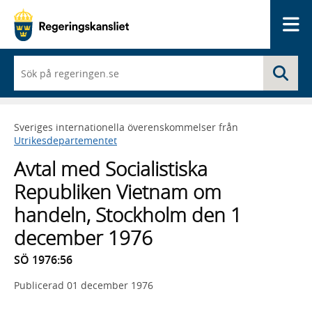
Me
När
Sö
du
börjar
skriva
så
Sveriges internationella överenskommelser från
framträder
Utrikesdepartementet
en
lista
Avtal med Socialistiska
med
sökförslag
Republiken Vietnam om
handeln, Stockholm den 1
december 1976
SÖ 1976:56
Publicerad
01 december 1976