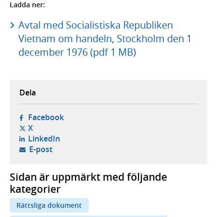
Ladda ner:
Avtal med Socialistiska Republiken
Vietnam om handeln, Stockholm den 1
december 1976 (pdf 1 MB)
Dela
- öppnas i ny flik, extern webbplats,
Facebook
- öppnas i ny flik, extern webbplats,
X
- öppnas i ny flik, extern webbplats,
LinkedIn
- öppnar din e-postklient,
E-post
Sidan är uppmärkt med följande
kategorier
Rättsliga dokument