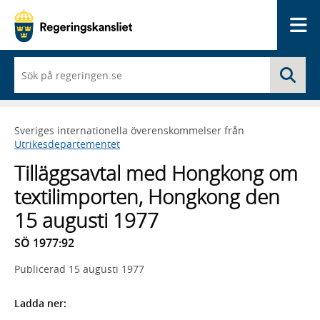
Me
När
Sö
du
börjar
skriva
så
Sveriges internationella överenskommelser från
framträder
Utrikesdepartementet
en
lista
Tilläggsavtal med Hongkong om
med
sökförslag
textilimporten, Hongkong den
15 augusti 1977
SÖ 1977:92
Publicerad
15 augusti 1977
Ladda ner: