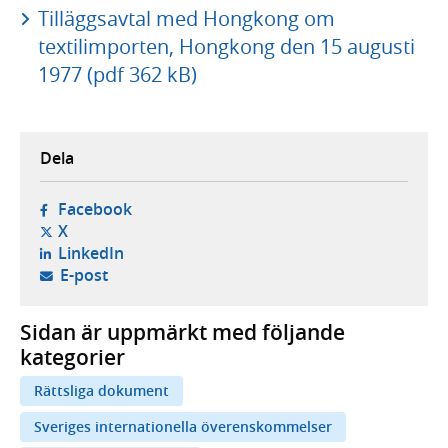
Tilläggsavtal med Hongkong om
textilimporten, Hongkong den 15 augusti
1977 (pdf 362 kB)
Dela
- öppnas i ny flik, extern webbplats,
Facebook
- öppnas i ny flik, extern webbplats,
X
- öppnas i ny flik, extern webbplats,
LinkedIn
- öppnar din e-postklient,
E-post
Sidan är uppmärkt med följande
kategorier
Rättsliga dokument
Sveriges internationella överenskommelser