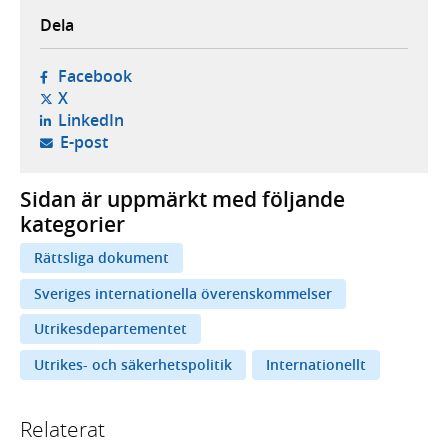
Dela
- öppnas i ny flik, extern webbplats,
Facebook
- öppnas i ny flik, extern webbplats,
X
- öppnas i ny flik, extern webbplats,
LinkedIn
- öppnar din e-postklient,
E-post
Sidan är uppmärkt med följande
kategorier
Rättsliga dokument
Sveriges internationella överenskommelser
Utrikesdepartementet
Utrikes- och säkerhetspolitik
Internationellt
Relaterat