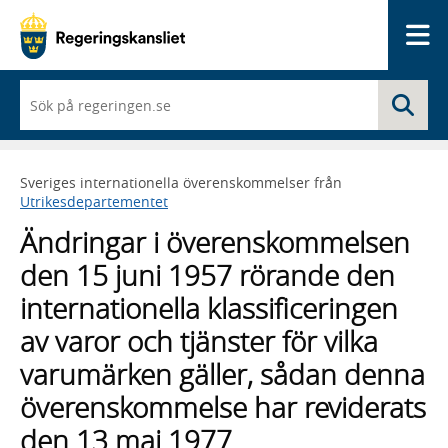
Me
När
Sö
du
börjar
skriva
så
Sveriges internationella överenskommelser från
framträder
Utrikesdepartementet
en
lista
Ändringar i överenskommelsen
med
sökförslag
den 15 juni 1957 rörande den
internationella klassificeringen
av varor och tjänster för vilka
varumärken gäller, sådan denna
överenskommelse har reviderats
den 13 maj 1977