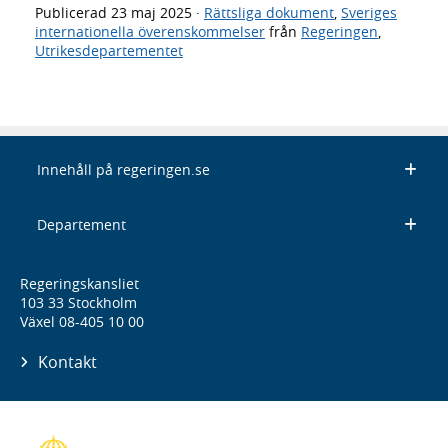
Publicerad
23 maj 2025
·
Rättsliga dokument
,
Sveriges
internationella överenskommelser
från
Regeringen
,
Utrikesdepartementet
Innehåll på regeringen.se
Departement
Regeringskansliet
103 33 Stockholm
Växel 08-405 10 00
Kontakt