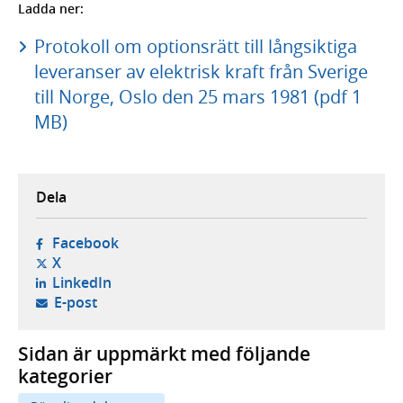
Ladda ner:
Protokoll om optionsrätt till långsiktiga
leveranser av elektrisk kraft från Sverige
till Norge, Oslo den 25 mars 1981 (pdf 1
MB)
Dela
- öppnas i ny flik, extern webbplats,
Facebook
- öppnas i ny flik, extern webbplats,
X
- öppnas i ny flik, extern webbplats,
LinkedIn
- öppnar din e-postklient,
E-post
Sidan är uppmärkt med följande
kategorier