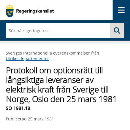
Me
När
Sö
du
börjar
skriva
så
Sveriges internationella överenskommelser från
framträder
Utrikesdepartementet
en
lista
Protokoll om optionsrätt till
med
sökförslag
långsiktiga leveranser av
elektrisk kraft från Sverige till
Norge, Oslo den 25 mars 1981
SÖ 1981:18
Publicerad
25 mars 1981