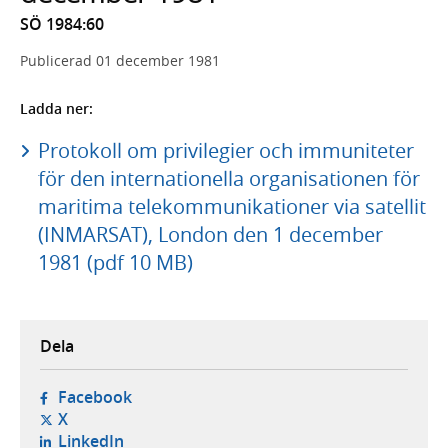
SÖ 1984:60
Publicerad
01 december 1981
Ladda ner:
Protokoll om privilegier och immuniteter
för den internationella organisationen för
maritima telekommunikationer via satellit
(INMARSAT), London den 1 december
1981 (pdf 10 MB)
Dela
- öppnas i ny flik, extern webbplats,
Facebook
- öppnas i ny flik, extern webbplats,
X
- öppnas i ny flik, extern webbplats,
LinkedIn