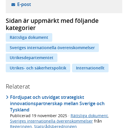
- öppnar din e-postklient,
E-post
Sidan är uppmärkt med följande
kategorier
Rättsliga dokument
Sveriges internationella överenskommelser
Utrikesdepartementet
Utrikes- och säkerhetspolitik
Internationellt
Relaterat
Fördjupat och utvidgat strategiskt
innovationspartnerskap mellan Sverige och
Tyskland
Publicerad
19 november 2025
·
Rättsliga dokument
,
Sveriges internationella överenskommelser
från
Regeringen
,
Statsrådsberedningen