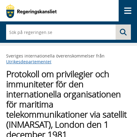
Me
När
Sö
du
börjar
skriva
så
Sveriges internationella överenskommelser från
framträder
Utrikesdepartementet
en
lista
Protokoll om privilegier och
med
sökförslag
immuniteter för den
internationella organisationen
för maritima
telekommunikationer via satellit
(INMARSAT), London den 1
december 1981