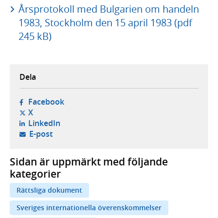
Årsprotokoll med Bulgarien om handeln
1983, Stockholm den 15 april 1983 (pdf
245 kB)
Dela
- öppnas i ny flik, extern webbplats,
Facebook
- öppnas i ny flik, extern webbplats,
X
- öppnas i ny flik, extern webbplats,
LinkedIn
- öppnar din e-postklient,
E-post
Sidan är uppmärkt med följande
kategorier
Rättsliga dokument
Sveriges internationella överenskommelser