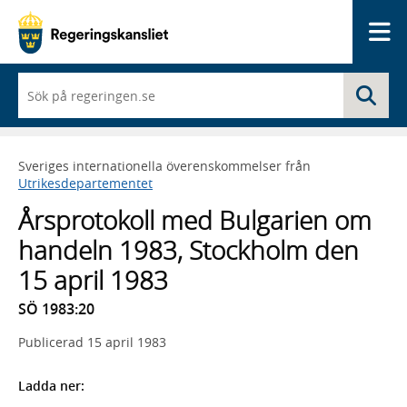
Me
När
Sö
du
börjar
skriva
så
Sveriges internationella överenskommelser från
framträder
Utrikesdepartementet
en
lista
Årsprotokoll med Bulgarien om
med
sökförslag
handeln 1983, Stockholm den
15 april 1983
SÖ 1983:20
Publicerad
15 april 1983
Ladda ner: