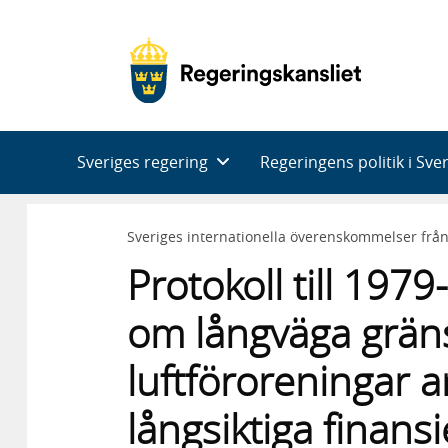
Huvudnavigering
Sveriges regering
Regeringens politik i Sve
Sveriges internationella överenskommelser frå
Protokoll till 197
om långväga grän
luftföroreningar
långsiktiga finans