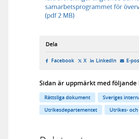
samarbetsprogrammet för överva
(pdf 2 MB)
Dela
- öppnas i ny flik, extern w
- öppnas i ny flik, ext
- öppnas i
Facebook
X
LinkedIn
E-pos
Sidan är uppmärkt med följande 
Rättsliga dokument
Sveriges inter
Utrikesdepartementet
Utrikes- och