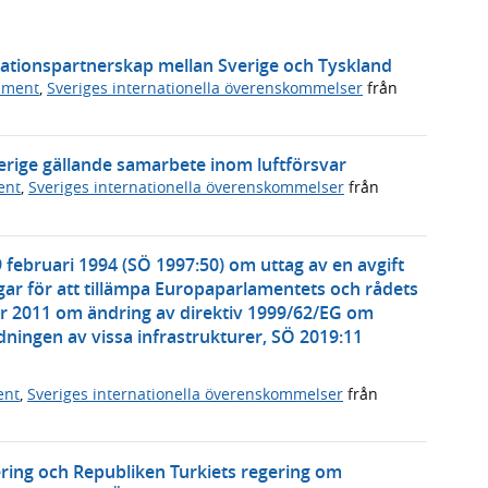
vationspartnerskap mellan Sverige och Tyskland
ument
,
Sveriges internationella överenskommelser
från
erige gällande samarbete inom luftförsvar
ent
,
Sveriges internationella överenskommelser
från
 februari 1994 (SÖ 1997:50) om uttag av en avgift
ar för att tillämpa Europaparlamentets och rådets
r 2011 om ändring av direktiv 1999/62/EG om
ningen av vissa infrastrukturer, SÖ 2019:11
ent
,
Sveriges internationella överenskommelser
från
ering och Republiken Turkiets regering om