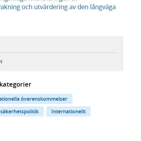
kning och utvärdering av den långväga
ebbplats,
ern webbplats,
 ny flik, extern webbplats,
- öppnar din e-postklient,
t
kategorier
nationella överenskommelser
 säkerhetspolitik
Internationellt