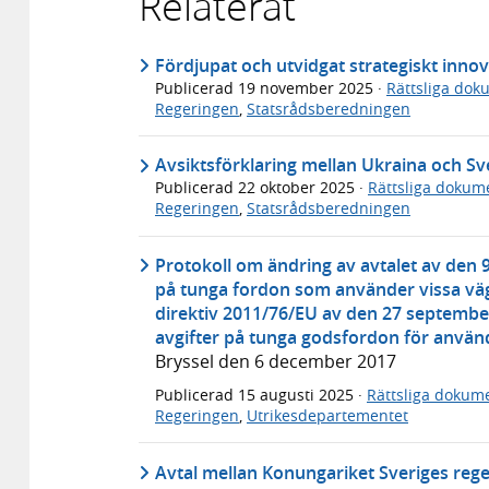
Relaterat
Fördjupat och utvidgat strategiskt inno
Publicerad
19 november 2025
·
Rättsliga dok
Regeringen
,
Statsrådsberedningen
Avsiktsförklaring mellan Ukraina och Sv
Publicerad
22 oktober 2025
·
Rättsliga dokum
Regeringen
,
Statsrådsberedningen
Protokoll om ändring av avtalet av den 9
på tunga fordon som använder vissa väg
direktiv 2011/76/EU av den 27 septembe
avgifter på tunga godsfordon för använd
Bryssel den 6 december 2017
Publicerad
15 augusti 2025
·
Rättsliga dokum
Regeringen
,
Utrikesdepartementet
Avtal mellan Konungariket Sveriges reg