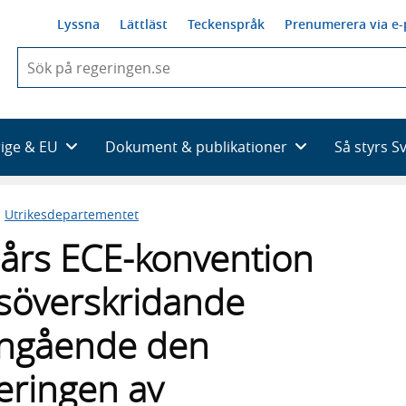
Lyssna
Lättläst
Teckenspråk
Prenumerera via e-
När
du
börjar
skriva
så
rige & EU
Dokument & publikationer
Så styrs S
framträder
en
lista
n
Utrikesdepartementet
med
sökförslag
9-års ECE-konvention
söverskridande
 angående den
ieringen av