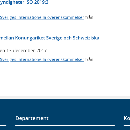
ndigheter, SÖ 2019:3
Sveriges internationella överenskommelser
från
ellan Konungariket Sverige och Schweiziska
den 13 december 2017
Sveriges internationella överenskommelser
från
Departement
Ko