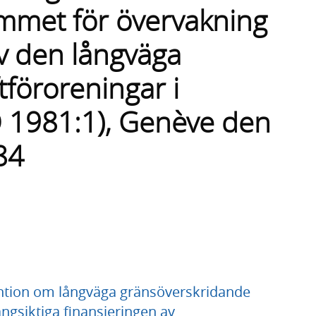
met för övervakning
v den långväga
tföroreningar i
 1981:1), Genève den
84
vention om långväga gränsöverskridande
ngsiktiga finansieringen av