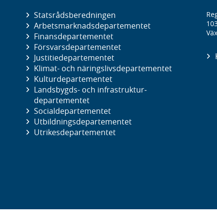
Statsrådsberedningen
Reg
10
Arbetsmarknads­departementet
Väx
Finans­departementet
Försvars­departementet
Justitie­departementet
Klimat- och näringslivs­departementet
Kultur­departementet
Landsbygds- och infrastruktur­
departementet
Social­departementet
Utbildnings­departementet
Utrikes­departementet