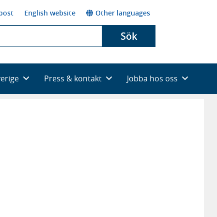
post
English website
Other languages
Sök
verige
Press & kontakt
Jobba hos oss