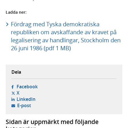
Ladda ner:
Fördrag med Tyska demokratiska
republiken om avskaffande av kravet på
legalisering av handlingar, Stockholm den
26 juni 1986 (pdf 1 MB)
Dela
- öppnas i ny flik, extern webbplats,
Facebook
- öppnas i ny flik, extern webbplats,
X
- öppnas i ny flik, extern webbplats,
LinkedIn
- öppnar din e-postklient,
E-post
Sidan är uppmärkt med följande