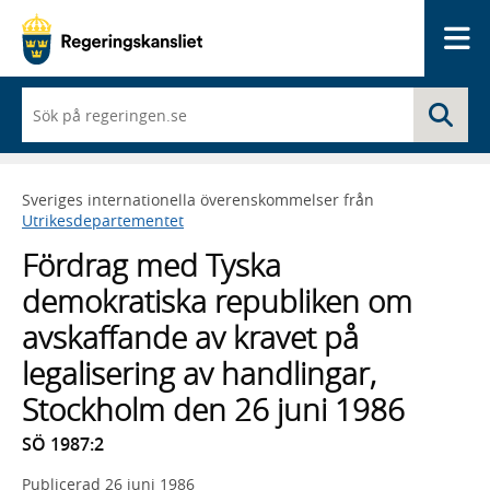
Me
När
Sö
du
börjar
skriva
så
Sveriges internationella överenskommelser från
framträder
Utrikesdepartementet
en
lista
Fördrag med Tyska
med
sökförslag
demokratiska republiken om
avskaffande av kravet på
legalisering av handlingar,
Stockholm den 26 juni 1986
SÖ 1987:2
Publicerad
26 juni 1986