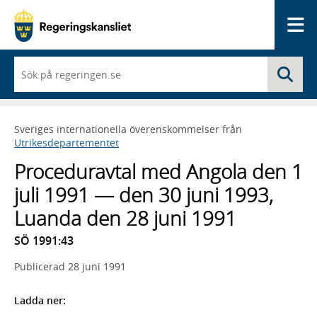
Me
När
Sö
du
börjar
skriva
så
Sveriges internationella överenskommelser från
framträder
Utrikesdepartementet
en
lista
Proceduravtal med Angola den 1
med
sökförslag
juli 1991 — den 30 juni 1993,
Luanda den 28 juni 1991
SÖ 1991:43
Publicerad
28 juni 1991
Ladda ner: