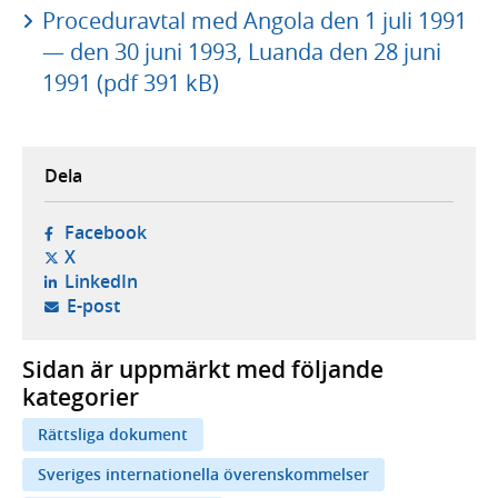
Proceduravtal med Angola den 1 juli 1991
— den 30 juni 1993, Luanda den 28 juni
1991 (pdf 391 kB)
Dela
- öppnas i ny flik, extern webbplats,
Facebook
- öppnas i ny flik, extern webbplats,
X
- öppnas i ny flik, extern webbplats,
LinkedIn
- öppnar din e-postklient,
E-post
Sidan är uppmärkt med följande
kategorier
Rättsliga dokument
Sveriges internationella överenskommelser