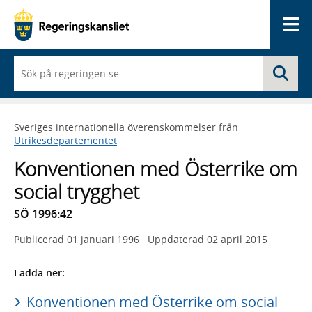
Me
När
Sö
du
börjar
skriva
så
Sveriges internationella överenskommelser från
framträder
Utrikesdepartementet
en
lista
Konventionen med Österrike om
med
sökförslag
social trygghet
SÖ 1996:42
Publicerad
01 januari 1996
Uppdaterad
02 april 2015
Ladda ner:
Konventionen med Österrike om social