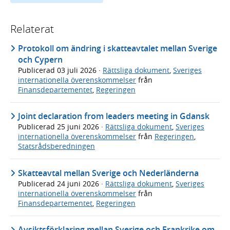
Relaterat
Protokoll om ändring i skatteavtalet mellan Sverige
och Cypern
Publicerad
03 juli 2026
·
Rättsliga dokument
,
Sveriges
internationella överenskommelser
från
Finansdepartementet
,
Regeringen
Joint declaration from leaders meeting in Gdansk
Publicerad
25 juni 2026
·
Rättsliga dokument
,
Sveriges
internationella överenskommelser
från
Regeringen
,
Statsrådsberedningen
Skatteavtal mellan Sverige och Nederländerna
Publicerad
24 juni 2026
·
Rättsliga dokument
,
Sveriges
internationella överenskommelser
från
Finansdepartementet
,
Regeringen
Avsiktsförklaring mellan Sverige och Frankrike om