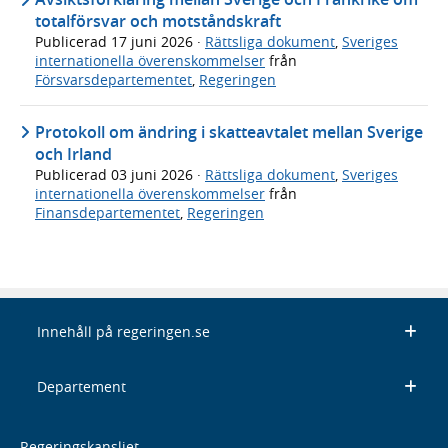
totalförsvar och motståndskraft
Publicerad
17 juni 2026
·
Rättsliga dokument
,
Sveriges
internationella överenskommelser
från
Försvarsdepartementet
,
Regeringen
Protokoll om ändring i skatteavtalet mellan Sverige
och Irland
Publicerad
03 juni 2026
·
Rättsliga dokument
,
Sveriges
internationella överenskommelser
från
Finansdepartementet
,
Regeringen
Innehåll på regeringen.se
Departement
Regeringskansliet