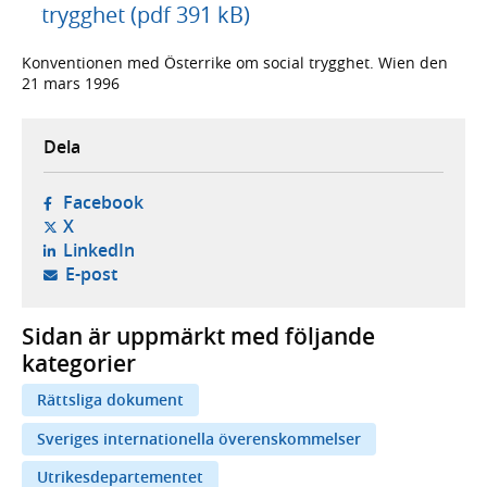
trygghet (pdf 391 kB)
Konventionen med Österrike om social trygghet. Wien den
21 mars 1996
Dela
- öppnas i ny flik, extern webbplats,
Facebook
- öppnas i ny flik, extern webbplats,
X
- öppnas i ny flik, extern webbplats,
LinkedIn
- öppnar din e-postklient,
E-post
Sidan är uppmärkt med följande
kategorier
Rättsliga dokument
Sveriges internationella överenskommelser
Utrikesdepartementet