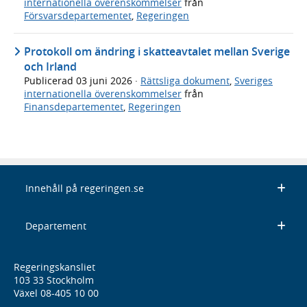
internationella överenskommelser
från
Försvarsdepartementet
,
Regeringen
Protokoll om ändring i skatteavtalet mellan Sverige
och Irland
Publicerad
03 juni 2026
·
Rättsliga dokument
,
Sveriges
internationella överenskommelser
från
Finansdepartementet
,
Regeringen
Innehåll på regeringen.se
Departement
Regeringskansliet
103 33 Stockholm
Växel 08-405 10 00