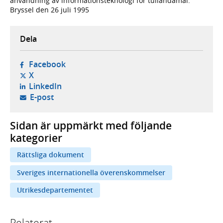
användning av informationsteknologi för tulländamål.
Bryssel den 26 juli 1995
Dela
- öppnas i ny flik, extern webbplats,
Facebook
- öppnas i ny flik, extern webbplats,
X
- öppnas i ny flik, extern webbplats,
LinkedIn
- öppnar din e-postklient,
E-post
Sidan är uppmärkt med följande
kategorier
Rättsliga dokument
Sveriges internationella överenskommelser
Utrikesdepartementet
Relaterat