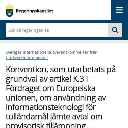
Me
När
Sö
du
börjar
skriva
så
Sveriges internationella överenskommelser från
framträder
Utrikesdepartementet
en
lista
Konvention, som utarbetats på
med
sökförslag
grundval av artikel K.3 i
Fördraget om Europeiska
unionen, om användning av
informationsteknologi för
tulländamål jämte avtal om
provisorisk tillämpning ...