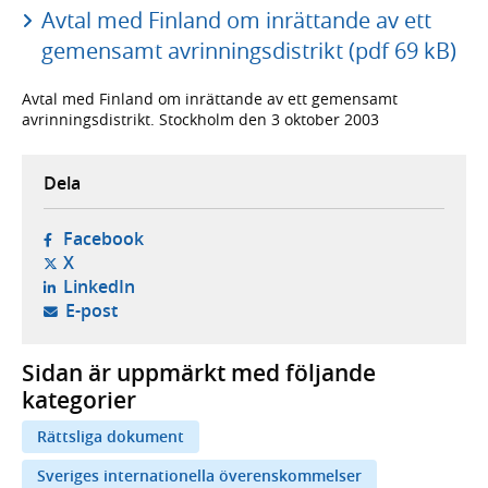
Avtal med Finland om inrättande av ett
gemensamt avrinningsdistrikt (pdf 69 kB)
Avtal med Finland om inrättande av ett gemensamt
avrinningsdistrikt. Stockholm den 3 oktober 2003
Dela
- öppnas i ny flik, extern webbplats,
Facebook
- öppnas i ny flik, extern webbplats,
X
- öppnas i ny flik, extern webbplats,
LinkedIn
- öppnar din e-postklient,
E-post
Sidan är uppmärkt med följande
kategorier
Rättsliga dokument
Sveriges internationella överenskommelser