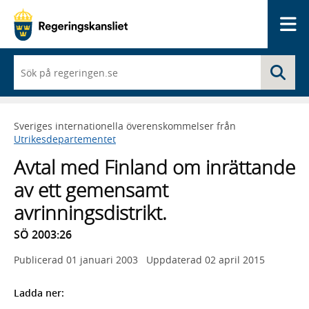
Me
När
Sö
du
börjar
skriva
så
Sveriges internationella överenskommelser från
framträder
Utrikesdepartementet
en
lista
Avtal med Finland om inrättande
med
sökförslag
av ett gemensamt
avrinningsdistrikt.
SÖ 2003:26
Publicerad
01 januari 2003
Uppdaterad
02 april 2015
Ladda ner: