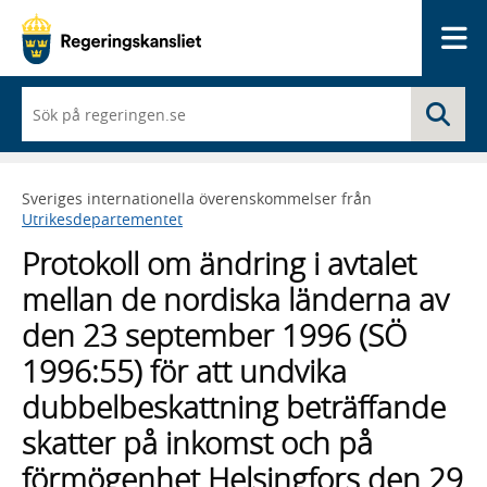
Me
När
Sö
du
börjar
skriva
så
Sveriges internationella överenskommelser från
framträder
Utrikesdepartementet
en
lista
Protokoll om ändring i avtalet
med
sökförslag
mellan de nordiska länderna av
den 23 september 1996 (SÖ
1996:55) för att undvika
dubbelbeskattning beträffande
skatter på inkomst och på
förmögenhet Helsingfors den 29