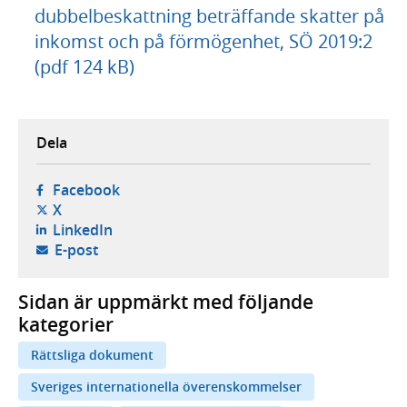
dubbelbeskattning beträffande skatter på
inkomst och på förmögenhet, SÖ 2019:2
(pdf 124 kB)
Dela
- öppnas i ny flik, extern webbplats,
Facebook
- öppnas i ny flik, extern webbplats,
X
- öppnas i ny flik, extern webbplats,
LinkedIn
- öppnar din e-postklient,
E-post
Sidan är uppmärkt med följande
kategorier
Rättsliga dokument
Sveriges internationella överenskommelser