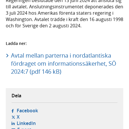
Regeringen beslutade den 13 juni 2024 att ansluta sig
till avtalet. Anslutningsinstrumentet deponerades den
3 juli 2024 hos Amerikas förenta staters regering i
Washington. Avtalet trädde i kraft den 16 augusti 1998
och för Sverige den 2 augusti 2024.
Ladda ner:
Avtal mellan parterna i nordatlantiska
fördraget om informationssäkerhet, SÖ
2024:7 (pdf 146 kB)
Dela
- öppnas i ny flik, extern webbplats,
Facebook
- öppnas i ny flik, extern webbplats,
X
- öppnas i ny flik, extern webbplats,
LinkedIn