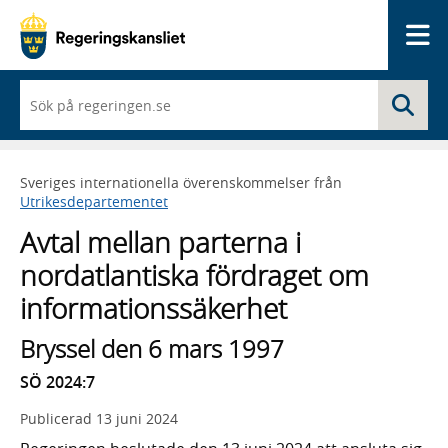
Me
När
Sö
du
börjar
skriva
så
Sveriges internationella överenskommelser från
framträder
Utrikesdepartementet
en
lista
Avtal mellan parterna i
med
sökförslag
nordatlantiska fördraget om
informationssäkerhet
Bryssel den 6 mars 1997
SÖ 2024:7
Publicerad
13 juni 2024