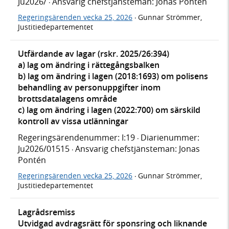
Ju2026/
Ansvarig chefstjänsteman: Jonas Pontén
·
Regeringsärenden vecka 25, 2026
Gunnar Strömmer,
·
Justitiedepartementet
Utfärdande av lagar (rskr. 2025/26:394)
a) lag om ändring i rättegångsbalken
b) lag om ändring i lagen (2018:1693) om polisens
behandling av personuppgifter inom
brottsdatalagens område
c) lag om ändring i lagen (2022:700) om särskild
kontroll av vissa utlänningar
Regeringsärendenummer: I:19
Diarienummer:
·
Ju2026/01515
Ansvarig chefstjänsteman: Jonas
·
Pontén
Regeringsärenden vecka 25, 2026
Gunnar Strömmer,
·
Justitiedepartementet
Lagrådsremiss
Utvidgad avdragsrätt för sponsring och liknande