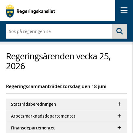
Me
När
Sö
du
börjar
skriva
så
Regeringsärenden vecka 25,
framträder
en
2026
lista
med
sökförslag
Regeringssammanträdet torsdag den 18 juni
Statsrådsberedningen
Arbetsmarknadsdepartementet
Finansdepartementet