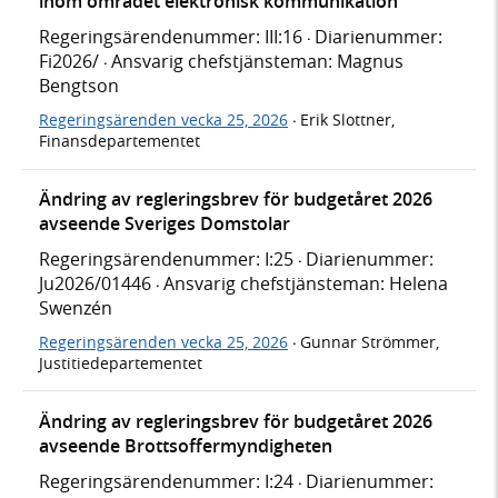
inom området elektronisk kommunikation
Regeringsärendenummer: III:16
Diarienummer:
·
Fi2026/
Ansvarig chefstjänsteman: Magnus
·
Bengtson
Regeringsärenden vecka 25, 2026
Erik Slottner,
·
Finansdepartementet
Ändring av regleringsbrev för budgetåret 2026
avseende Sveriges Domstolar
Regeringsärendenummer: I:25
Diarienummer:
·
Ju2026/01446
Ansvarig chefstjänsteman: Helena
·
Swenzén
Regeringsärenden vecka 25, 2026
Gunnar Strömmer,
·
Justitiedepartementet
Ändring av regleringsbrev för budgetåret 2026
avseende Brottsoffermyndigheten
Regeringsärendenummer: I:24
Diarienummer:
·