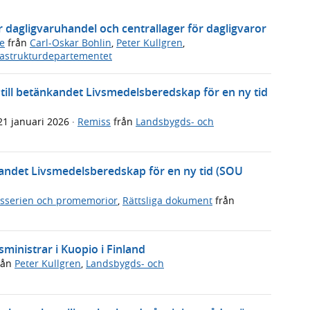
dagligvaruhandel och centrallager för dagligvaror
e
från
Carl-Oskar Bohlin
,
Peter Kullgren
,
rastrukturdepartementet
ill betänkandet Livsmedelsberedskap för en ny tid
21 januari 2026
·
Remiss
från
Landsbygds- och
andet Livsmedelsberedskap för en ny tid (SOU
sserien och promemorior
,
Rättsliga dokument
från
sministrar i Kuopio i Finland
rån
Peter Kullgren
,
Landsbygds- och