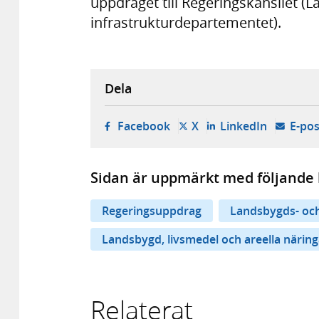
uppdraget till Regeringskansliet (
infrastrukturdepartementet).
Dela
- öppnas i ny flik, extern w
- öppnas i ny flik, ext
- öppnas i
Facebook
X
LinkedIn
E-pos
Sidan är uppmärkt med följande 
Regeringsuppdrag
Landsbygds- och
Landsbygd, livsmedel och areella näring
Relaterat