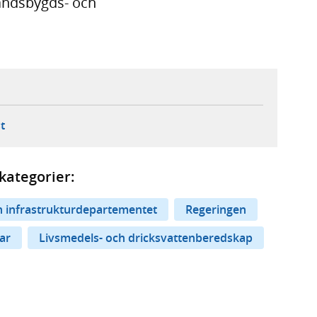
Landsbygds- och
ebbplats,
ern webbplats,
 ny flik, extern webbplats,
- öppnar din e-postklient,
t
kategorier:
 infrastrukturdepartementet
Regeringen
ar
Livsmedels- och dricksvattenberedskap