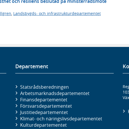
thet och resiliens beslutad på ministerrådsmöte
llgren
,
Landsbygds- och infrastrukturdepartementet
Departement
Ko
Statsrådsberedningen
Reg
10
Arbetsmarknads­departementet
Väx
Finans­departementet
Försvars­departementet
Justitie­departementet
Klimat- och näringslivs­departementet
Kultur­departementet