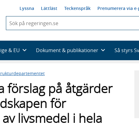
Lyssna
Lättläst
Teckenspråk
Prenumerera via e-
När
du
börjar
skriva
så
rige & EU
Dokument & publikationer
Så styrs S
framträder
en
lista
trukturdepartementet
med
sökförslag
 förslag på åtgärder
edskapen för
av livsmedel i hela