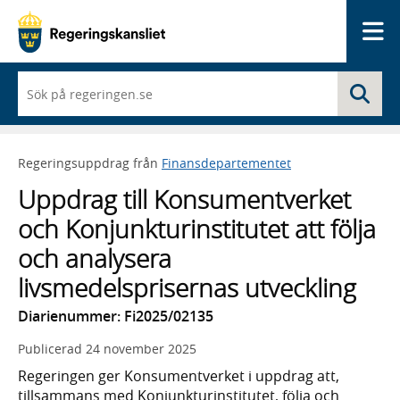
Me
När
Sö
du
börjar
skriva
så
Regeringsuppdrag från
Finansdepartementet
framträder
en
Uppdrag till Konsumentverket
lista
med
och Konjunkturinstitutet att följa
sökförslag
och analysera
livsmedelsprisernas utveckling
Diarienummer: Fi2025/02135
Publicerad
24 november 2025
Regeringen ger Konsumentverket i uppdrag att,
tillsammans med Konjunkturinstitutet, följa och