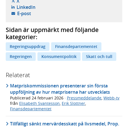
- öppnas i ny flik, extern webbplats,
X
- öppnas i ny flik, extern webbplats,
LinkedIn
- öppnar din e-postklient,
E-post
Sidan är uppmärkt med följande
kategorier:
Regeringsuppdrag
Finansdepartementet
Regeringen
Konsumentpolitik
Skatt och tull
Relaterat
Matpriskommissionen presenterar sin första
uppföljning av hur matpriserna har utvecklats
Publicerad
24 februari 2026
·
Pressmeddelande
,
Webb-tv
från
Elisabeth Svantesson
,
Erik Slottner
,
Finansdepartementet
Tillfälligt sänkt mervärdesskatt på livsmedel, Prop.