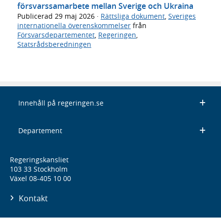
försvarssamarbete mellan Sverige och Ukraina
Publicerad
29 maj 2026
·
Rättsliga dokument
,
Sveriges
internationella överenskommelser
från
Försvarsdepartementet
,
Regeringen
,
Statsrådsberedningen
Innehåll på regeringen.se
Departement
Regeringskansliet
103 33 Stockholm
Växel 08-405 10 00
Kontakt