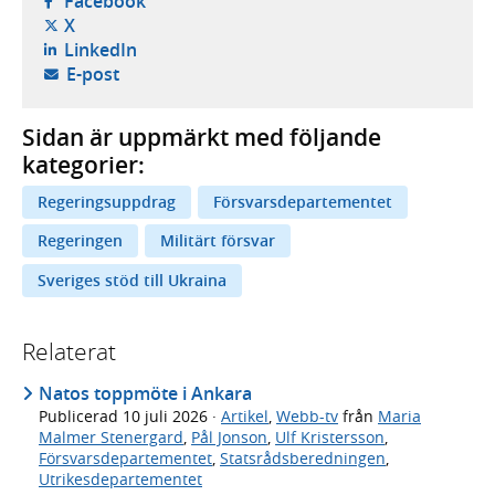
Facebook
- öppnas i ny flik, extern webbplats,
X
- öppnas i ny flik, extern webbplats,
LinkedIn
- öppnar din e-postklient,
E-post
Sidan är uppmärkt med följande
kategorier:
Regeringsuppdrag
Försvarsdepartementet
Regeringen
Militärt försvar
Sveriges stöd till Ukraina
Relaterat
Natos toppmöte i Ankara
Publicerad
10 juli 2026
·
Artikel
,
Webb-tv
från
Maria
Malmer Stenergard
,
Pål Jonson
,
Ulf Kristersson
,
Försvarsdepartementet
,
Statsrådsberedningen
,
Utrikesdepartementet