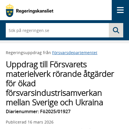
Me
När
Sö
du
börjar
skriva
så
Regeringsuppdrag från
Försvarsdepartementet
framträder
en
Uppdrag till Försvarets
lista
med
materielverk rörande åtgärder
sökförslag
för ökad
försvarsindustrisamverkan
mellan Sverige och Ukraina
Diarienummer: Fö2025/01927
Publicerad
16 mars 2026