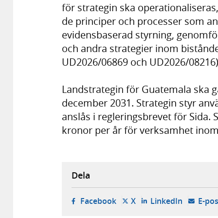
för strategin ska operationalisera
de principer och processer som a
evidensbaserad styrning, genomför
och andra strategier inom bistånde
UD2026/06869 och UD2026/08216)
Landstrategin för Guatemala ska gäl
december 2031. Strategin styr an
anslås i regleringsbrevet för Sida. 
kronor per år för verksamhet inom
Dela
- öppnas i ny flik, extern w
- öppnas i ny flik, ext
- öppnas i
Facebook
X
LinkedIn
E-pos