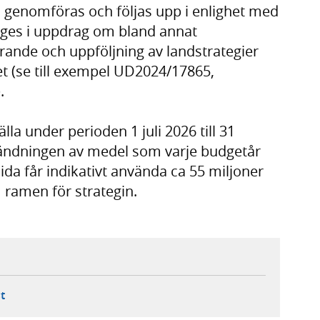
s, genomföras och följas upp i enlighet med
nges i uppdrag om bland annat
ande och uppföljning av landstrategier
t (se till exempel UD2024/17865,
.
la under perioden 1 juli 2026 till 31
vändningen av medel som varje budgetår
Sida får indikativt använda ca 55 miljoner
 ramen för strategin.
ebbplats,
ern webbplats,
 ny flik, extern webbplats,
- öppnar din e-postklient,
t