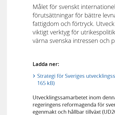
Målet för svenskt internationel
förutsättningar för bättre levn
fattigdom och förtryck. Utveck
viktigt verktyg för utrikespolit
värna svenska intressen och pr
Ladda ner:
Strategi för Sveriges utvecklin
165 kB)
Utvecklingssamarbetet inom denna 
regeringens reformagenda för svens
egenmakt och hållbar tillväxt (U