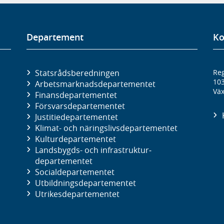
Departement
Ko
Statsrådsberedningen
Reg
10
Arbetsmarknads­departementet
Väx
Finans­departementet
Försvars­departementet
Justitie­departementet
Klimat- och näringslivs­departementet
Kultur­departementet
Landsbygds- och infrastruktur­
departementet
Social­departementet
Utbildnings­departementet
Utrikes­departementet