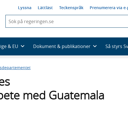
Lyssna
Lättläst
Teckenspråk
Prenumerera via e-
När
du
börjar
skriva
så
rige & EU
Dokument & publikationer
Så styrs S
framträder
en
lista
esdepartementet
med
sökförslag
ges
rbete med Guatemala