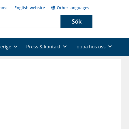
post
English website
Other languages
Sök
verige
Press & kontakt
Jobba hos oss