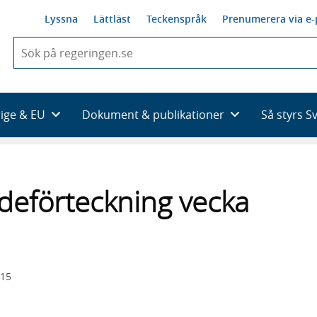
Lyssna
Lättläst
Teckenspråk
Prenumerera via e-
När
du
börjar
skriva
så
rige & EU
Dokument & publikationer
Så styrs S
framträder
en
lista
med
sökförslag
deförteckning vecka
015