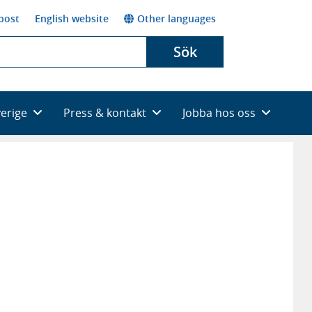
post
English website
Other languages
Sök
verige
Press & kontakt
Jobba hos oss