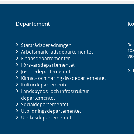
Departement
Ko
Statsrådsberedningen
Reg
10
Arbetsmarknads­departementet
Väx
Finans­departementet
Försvars­departementet
Justitie­departementet
Klimat- och näringslivs­departementet
Kultur­departementet
Landsbygds- och infrastruktur­
departementet
Social­departementet
Utbildnings­departementet
Utrikes­departementet