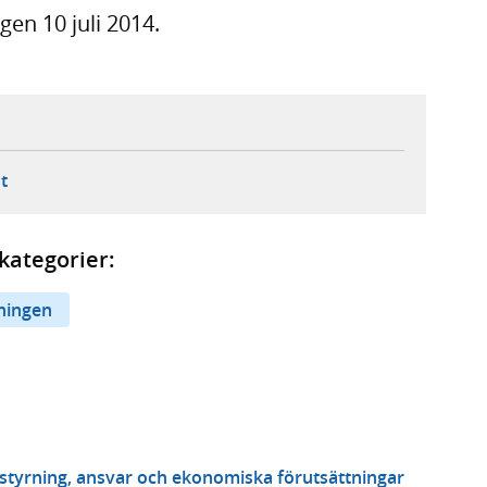
en 10 juli 2014.
ebbplats,
ern webbplats,
 ny flik, extern webbplats,
- öppnar din e-postklient,
t
kategorier:
ningen
a styrning, ansvar och ekonomiska förutsättningar