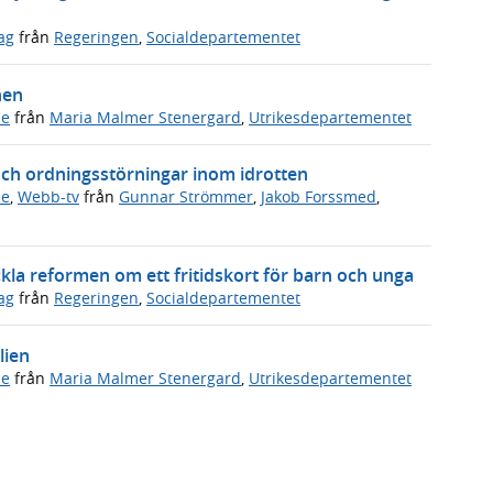
ag
från
Regeringen
,
Socialdepartementet
hen
de
från
Maria Malmer Stenergard
,
Utrikesdepartementet
och ordningsstörningar inom idrotten
de
,
Webb-tv
från
Gunnar Strömmer
,
Jakob Forssmed
,
ckla reformen om ett fritidskort för barn och unga
ag
från
Regeringen
,
Socialdepartementet
lien
de
från
Maria Malmer Stenergard
,
Utrikesdepartementet