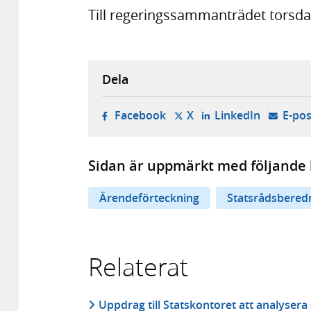
Till regeringssammanträdet torsdag
Dela
- öppnas i ny flik, extern w
- öppnas i ny flik, ext
- öppnas i
Facebook
X
LinkedIn
E-pos
Sidan är uppmärkt med följande 
Ärendeförteckning
Statsrådsbered
Relaterat
Uppdrag till Statskontoret att analyser