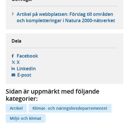
Artikel på webbplatsen: Förslag till områden
och kompletteringar i Natura 2000-nätverket
Dela
- öppnas i ny flik, extern webbplats,
Facebook
- öppnas i ny flik, extern webbplats,
X
- öppnas i ny flik, extern webbplats,
LinkedIn
- öppnar din e-postklient,
E-post
Sidan är uppmärkt med följande
kategorier:
Artikel
Klimat- och näringslivsdepartementet
Miljö och klimat