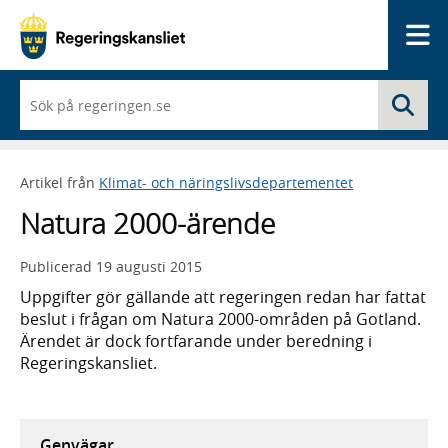
Me
När
Sö
du
börjar
skriva
så
Artikel från
Klimat- och näringslivsdepartementet
framträder
en
Natura 2000-ärende
lista
med
sökförslag
Publicerad
19 augusti 2015
Uppgifter gör gällande att regeringen redan har fattat
beslut i frågan om Natura 2000-områden på Gotland.
Ärendet är dock fortfarande under beredning i
Regeringskansliet.
Genvägar