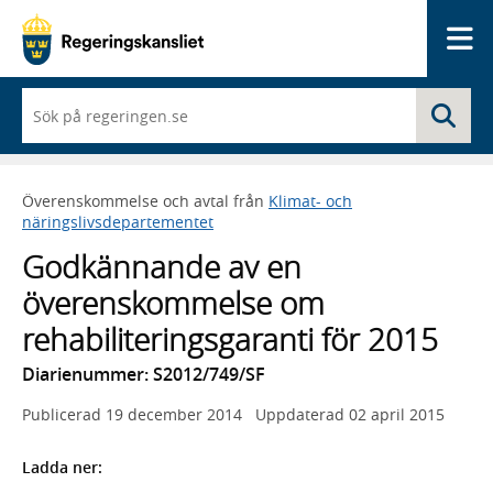
Me
När
Sö
du
börjar
skriva
så
Överenskommelse och avtal från
Klimat- och
framträder
näringslivsdepartementet
en
lista
Godkännande av en
med
sökförslag
överenskommelse om
rehabiliteringsgaranti för 2015
Diarienummer: S2012/749/SF
Publicerad
19 december 2014
Uppdaterad
02 april 2015
Ladda ner: