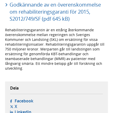
Godkännande av en överenskommelse
om rehabiliteringsgaranti för 2015,
S2012/749/SF (pdf 645 kB)
Rehabiliteringsgarantin är en ettårig återkommande
överenskommelse mellan regeringen och Sveriges
Kommuner och Landsting (SKL) om ersättning för vissa
rehabiliteringsinsatser. Rehabiliteringsgarantin uppgår till
750 miljoner kronor. Merparten går till landstingen som
ersättning för genomförda KBT-behandlingar och
teambaserade behandlingar (MMR) av patienter med
långvarig smärta. Ett mindre belopp går till forskning och
utveckling.
Dela
- öppnas i ny flik, extern webbplats,
Facebook
- öppnas i ny flik, extern webbplats,
X
- öppnas i ny flik, extern webbplats,
LinkedIn